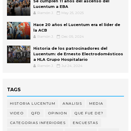
Se cumplen 11 años del ascenso del
Lucentum a EBA
Ramón J.
May 25, 2025
Hace 20 años el Lucentum era el líder de
la ACB
Ramón J.
Dec 05, 2024
Historia de los patrocinadores del
Lucentum: de Ernesto Electrodomésticos
a HLA Grupo Hospitalario
Ramón J.
Jul 24, 2024
TAGS
HISTORIA LUCENTUM
ANALISIS
MEDIA
VIDEO
QFD
OPINION
QUE FUE DE?
CATEGORIAS INFERIORES
ENCUESTAS