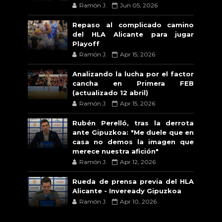
Ramón J.
Jun 05, 2026
Repaso al complicado camino
del HLA Alicante para jugar
Playoff
Ramón J.
Apr 15, 2026
Analizando la lucha por el factor
cancha en Primera FEB
(actualizado 12 abril)
Ramón J.
Apr 15, 2026
Rubén Perelló, tras la derrota
ante Gipuzkoa: "Me duele que en
casa no demos la imagen que
merece nuestra afición"
Ramón J.
Apr 12, 2026
Rueda de prensa previa del HLA
Alicante - Inveready Gipuzkoa
Ramón J.
Apr 10, 2026