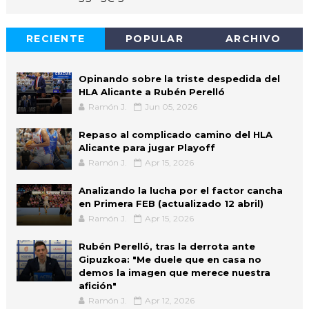
RECIENTE
POPULAR
ARCHIVO
Opinando sobre la triste despedida del
HLA Alicante a Rubén Perelló
Ramón J.
Jun 05, 2026
Repaso al complicado camino del HLA
Alicante para jugar Playoff
Ramón J.
Apr 15, 2026
Analizando la lucha por el factor cancha
en Primera FEB (actualizado 12 abril)
Ramón J.
Apr 15, 2026
Rubén Perelló, tras la derrota ante
Gipuzkoa: "Me duele que en casa no
demos la imagen que merece nuestra
afición"
Ramón J.
Apr 12, 2026