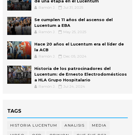
de una etapa en el Lucentum
Ramón J.
Jul 31, 2025
Se cumplen 11 años del ascenso del
Lucentum a EBA
Ramón J.
May 25, 2025
Hace 20 años el Lucentum era el líder de
la ACB
Ramón J.
Dec 05, 2024
Historia de los patrocinadores del
Lucentum: de Ernesto Electrodomésticos
a HLA Grupo Hospitalario
Ramón J.
Jul 24, 2024
TAGS
HISTORIA LUCENTUM
ANALISIS
MEDIA