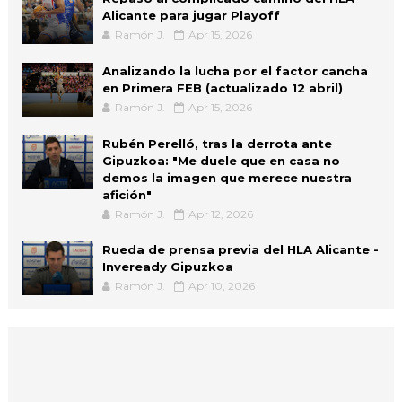
Alicante para jugar Playoff
Ramón J.
Apr 15, 2026
Analizando la lucha por el factor cancha
en Primera FEB (actualizado 12 abril)
Ramón J.
Apr 15, 2026
Rubén Perelló, tras la derrota ante
Gipuzkoa: "Me duele que en casa no
demos la imagen que merece nuestra
afición"
Ramón J.
Apr 12, 2026
Rueda de prensa previa del HLA Alicante -
Inveready Gipuzkoa
Ramón J.
Apr 10, 2026