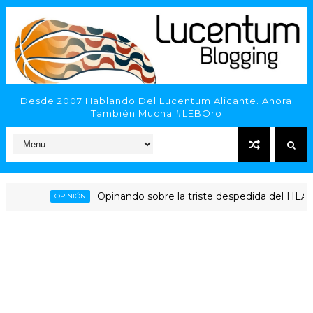
Desde 2007 Hablando Del Lucentum Alicante. Ahora
También Mucha #LEBOro
Opinando sobre la triste despedida del HLA Alicant
OPINIÓN