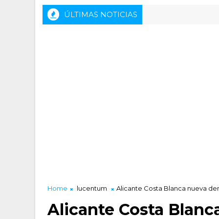
ÚLTIMAS NOTICIAS
ensa previa del HLA Alicante - Inveready Gipuzkoa
Home
lucentum
Alicante Costa Blanca nueva de
Alicante Costa Blan