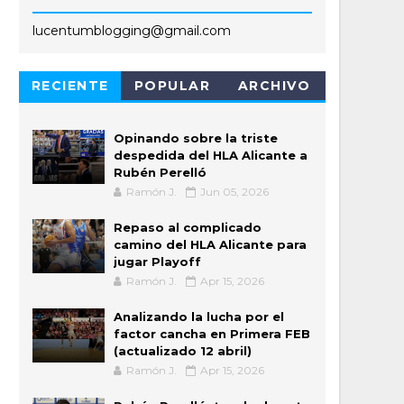
lucentumblogging@gmail.com
RECIENTE
POPULAR
ARCHIVO
Opinando sobre la triste
despedida del HLA Alicante a
Rubén Perelló
Ramón J.
Jun 05, 2026
Repaso al complicado
camino del HLA Alicante para
jugar Playoff
Ramón J.
Apr 15, 2026
Analizando la lucha por el
factor cancha en Primera FEB
(actualizado 12 abril)
Ramón J.
Apr 15, 2026