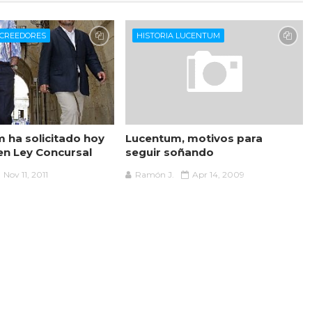
CREEDORES
HISTORIA LUCENTUM
m ha solicitado hoy
Lucentum, motivos para
 en Ley Concursal
seguir soñando
Nov 11, 2011
Ramón J.
Apr 14, 2009