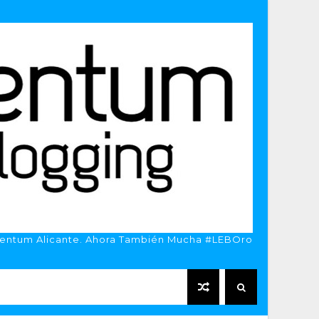
entum Alicante. Ahora También Mucha #LEBOro