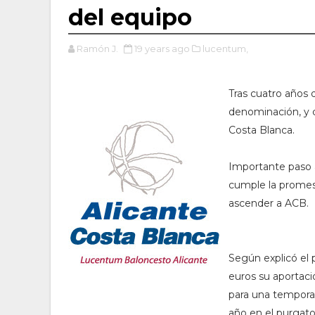
del equipo
Ramón J.
19 years ago
lucentum,
Tras cuatro años
denominación, y 
Costa Blanca.
Importante paso a
cumple la promesa
ascender a ACB.
Según explicó el 
euros su aportaci
para una tempora
año en el purgator