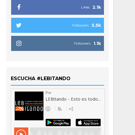
2.1k
Likes
5.5k
Followers
1.1k
Followers
ESCUCHA #LEBITANDO