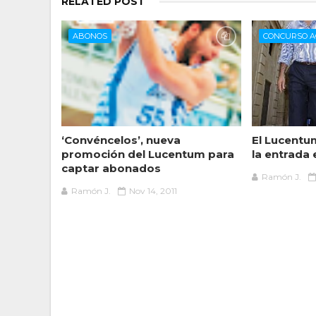
RELATED POST
ABONOS
CONCURSO A
‘Convéncelos’, nueva
El Lucentu
promoción del Lucentum para
la entrada
captar abonados
Ramón J.
Ramón J.
Nov 14, 2011