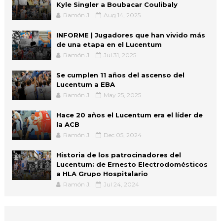
Kyle Singler a Boubacar Coulibaly
Ramón J.
Aug 14, 2025
INFORME | Jugadores que han vivido más
de una etapa en el Lucentum
Ramón J.
Jul 31, 2025
Se cumplen 11 años del ascenso del
Lucentum a EBA
Ramón J.
May 25, 2025
Hace 20 años el Lucentum era el líder de
la ACB
Ramón J.
Dec 05, 2024
Historia de los patrocinadores del
Lucentum: de Ernesto Electrodomésticos
a HLA Grupo Hospitalario
Ramón J.
Jul 24, 2024