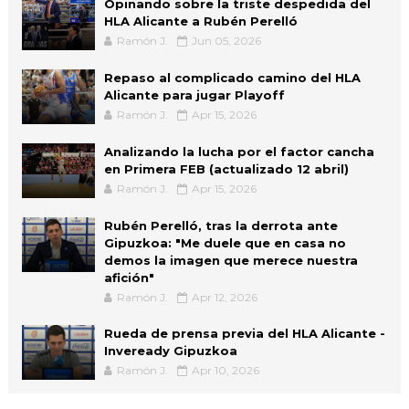
Opinando sobre la triste despedida del
HLA Alicante a Rubén Perelló
Ramón J.
Jun 05, 2026
Repaso al complicado camino del HLA
Alicante para jugar Playoff
Ramón J.
Apr 15, 2026
Analizando la lucha por el factor cancha
en Primera FEB (actualizado 12 abril)
Ramón J.
Apr 15, 2026
Rubén Perelló, tras la derrota ante
Gipuzkoa: "Me duele que en casa no
demos la imagen que merece nuestra
afición"
Ramón J.
Apr 12, 2026
Rueda de prensa previa del HLA Alicante -
Inveready Gipuzkoa
Ramón J.
Apr 10, 2026