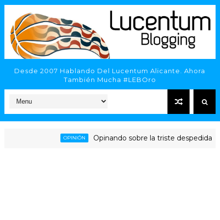
Desde 2007 Hablando Del Lucentum Alicante. Ahora
También Mucha #LEBOro
Opinando sobre la triste despedida del HL
OPINIÓN
 Alicante - Inveready Gipuzkoa