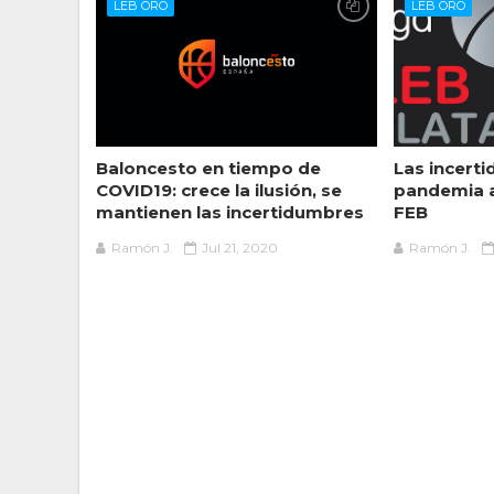
LEB ORO
LEB ORO
Baloncesto en tiempo de
Las incert
COVID19: crece la ilusión, se
pandemia a
mantienen las incertidumbres
FEB
Ramón J.
Jul 21, 2020
Ramón J.