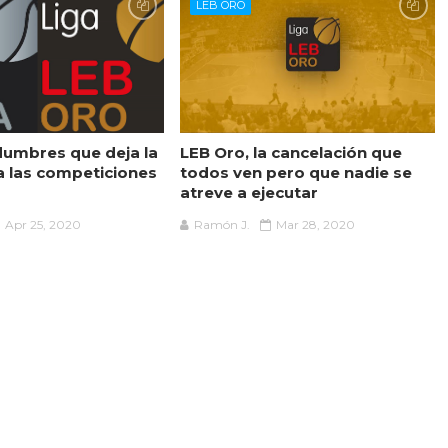
LEB ORO
idumbres que deja la
LEB Oro, la cancelación que
 las competiciones
todos ven pero que nadie se
atreve a ejecutar
Apr 25, 2020
Ramón J.
Mar 28, 2020