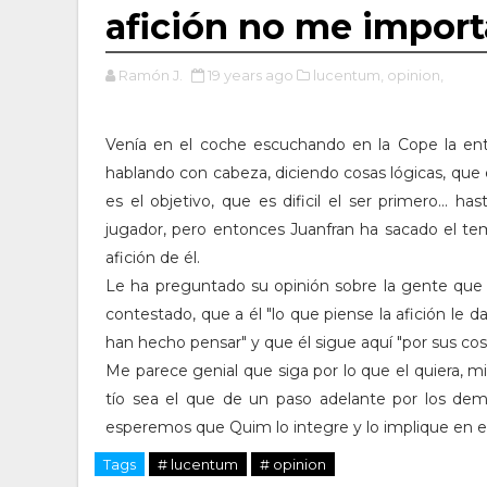
afición no me import
Ramón J.
19 years ago
lucentum,
opinion,
Venía en el coche escuchando en la Cope la en
hablando con cabeza, diciendo cosas lógicas, que
es el objetivo, que es dificil el ser primero... h
jugador, pero entonces Juanfran ha sacado el tem
afición de él.
Le ha preguntado su opinión sobre la gente que 
contestado, que a él "lo que piense la afición le 
han hecho pensar" y que él sigue aquí "por sus cos
Me parece genial que siga por lo que el quiera, 
tío sea el que de un paso adelante por los dem
esperemos que Quim lo integre y lo implique en e
Tags
# lucentum
# opinion