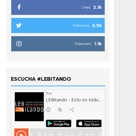
2.1k
Likes
5.5k
Followers
1.1k
Followers
ESCUCHA #LEBITANDO