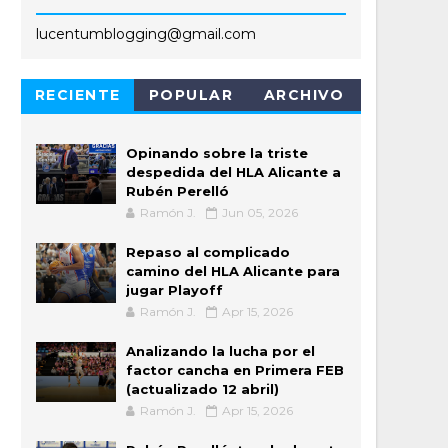
lucentumblogging@gmail.com
RECIENTE
POPULAR
ARCHIVO
Opinando sobre la triste
despedida del HLA Alicante a
Rubén Perelló
Ramón J.
Jun 05, 2026
Repaso al complicado
camino del HLA Alicante para
jugar Playoff
Ramón J.
Apr 15, 2026
Analizando la lucha por el
factor cancha en Primera FEB
(actualizado 12 abril)
Ramón J.
Apr 15, 2026