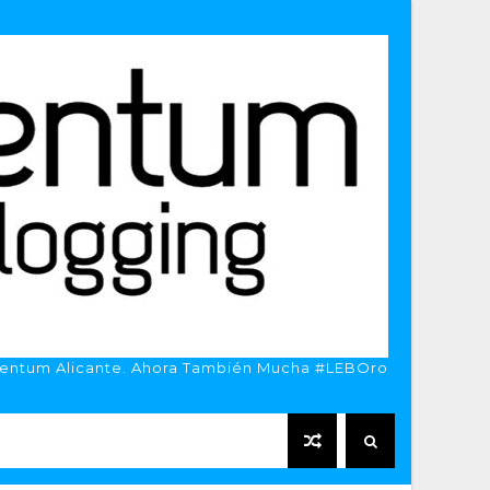
entum Alicante. Ahora También Mucha #LEBOro