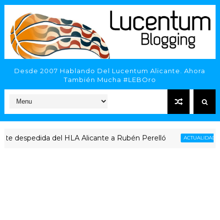
Desde 2007 Hablando Del Lucentum Alicante. Ahora
También Mucha #LEBOro
 despedida del HLA Alicante a Rubén Perelló
ACTUALIDAD LUCE