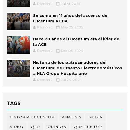
Ramón J.
Jul 31, 2025
Se cumplen 11 años del ascenso del
Lucentum a EBA
Ramón J.
May 25, 2025
Hace 20 años el Lucentum era el líder de
la ACB
Ramón J.
Dec 05, 2024
Historia de los patrocinadores del
Lucentum: de Ernesto Electrodomésticos
a HLA Grupo Hospitalario
Ramón J.
Jul 24, 2024
TAGS
HISTORIA LUCENTUM
ANALISIS
MEDIA
VIDEO
QFD
OPINION
QUE FUE DE?