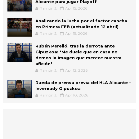
Alicante para jugar Playoff
Ramón J.
Apr 15, 2026
Analizando la lucha por el factor cancha
en Primera FEB (actualizado 12 abril)
Ramón J.
Apr 15, 2026
Rubén Perelló, tras la derrota ante
Gipuzkoa: "Me duele que en casa no
demos la imagen que merece nuestra
afición"
Ramón J.
Apr 12, 2026
Rueda de prensa previa del HLA Alicante -
Inveready Gipuzkoa
Ramón J.
Apr 10, 2026