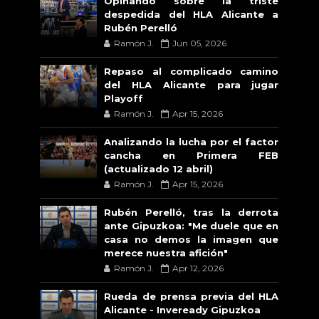
Opinando sobre la triste
despedida del HLA Alicante a
Rubén Perelló
Ramón J.
Jun 05, 2026
Repaso al complicado camino
del HLA Alicante para jugar
Playoff
Ramón J.
Apr 15, 2026
Analizando la lucha por el factor
cancha en Primera FEB
(actualizado 12 abril)
Ramón J.
Apr 15, 2026
Rubén Perelló, tras la derrota
ante Gipuzkoa: "Me duele que en
casa no demos la imagen que
merece nuestra afición"
Ramón J.
Apr 12, 2026
Rueda de prensa previa del HLA
Alicante - Inveready Gipuzkoa