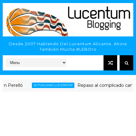
Desde 2007 Hablando Del Lucentum Alicante. Ahora
También Mucha #LEBOro
Perelló
Repaso al complicado camino de
ACTUALIDAD LUCENTUM