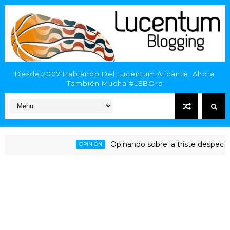
Desde 2007 Hablando Del Lucentum Alicante. Ahora
También Mucha #LEBOro
Opinando sobre la triste despedida d
OPINIÓN