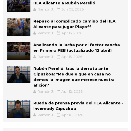
HLA Alicante a Rubén Perelló
Ramón J.
Jun 05, 2026
Repaso al complicado camino del HLA
Alicante para jugar Playoff
Ramón J.
Apr 15, 2026
Analizando la lucha por el factor cancha
en Primera FEB (actualizado 12 abril)
Ramón J.
Apr 15, 2026
Rubén Perelló, tras la derrota ante
Gipuzkoa: "Me duele que en casa no
demos la imagen que merece nuestra
afición"
Ramón J.
Apr 12, 2026
Rueda de prensa previa del HLA Alicante -
Inveready Gipuzkoa
Ramón J.
Apr 10, 2026