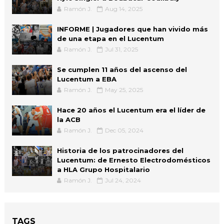
Ramón J.
Aug 14, 2025
INFORME | Jugadores que han vivido más
de una etapa en el Lucentum
Ramón J.
Jul 31, 2025
Se cumplen 11 años del ascenso del
Lucentum a EBA
Ramón J.
May 25, 2025
Hace 20 años el Lucentum era el líder de
la ACB
Ramón J.
Dec 05, 2024
Historia de los patrocinadores del
Lucentum: de Ernesto Electrodomésticos
a HLA Grupo Hospitalario
Ramón J.
Jul 24, 2024
TAGS