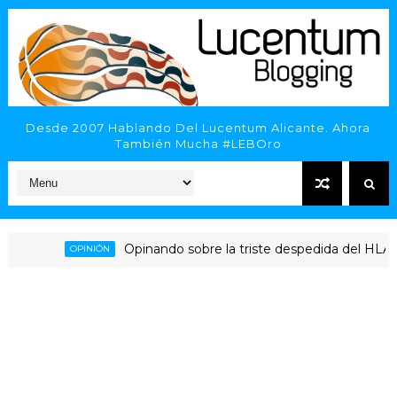
Desde 2007 Hablando Del Lucentum Alicante. Ahora
También Mucha #LEBOro
Opinando sobre la triste despedida del HLA Alicante
OPINIÓN