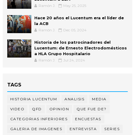
Ramón J.
May 25, 2025
Hace 20 años el Lucentum era el líder de
la ACB
Ramón J.
Dec 05, 2024
Historia de los patrocinadores del
Lucentum: de Ernesto Electrodomésticos
a HLA Grupo Hospitalario
Ramón J.
Jul 24, 2024
TAGS
HISTORIA LUCENTUM
ANALISIS
MEDIA
VIDEO
QFD
OPINION
QUE FUE DE?
CATEGORIAS INFERIORES
ENCUESTAS
GALERIA DE IMAGENES
ENTREVISTA
SERIES