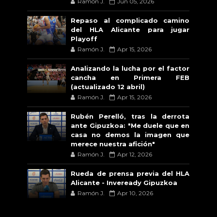
Ramón J.
Jun 05, 2026
Repaso al complicado camino
del HLA Alicante para jugar
Playoff
Ramón J.
Apr 15, 2026
Analizando la lucha por el factor
cancha en Primera FEB
(actualizado 12 abril)
Ramón J.
Apr 15, 2026
Rubén Perelló, tras la derrota
ante Gipuzkoa: "Me duele que en
casa no demos la imagen que
merece nuestra afición"
Ramón J.
Apr 12, 2026
Rueda de prensa previa del HLA
Alicante - Inveready Gipuzkoa
Ramón J.
Apr 10, 2026