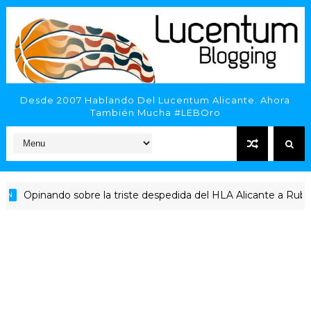
Desde 2007 Hablando Del Lucentum Alicante. Ahora
También Mucha #LEBOro
Opinando sobre la triste despedida del HLA Alicante a Rubén Per