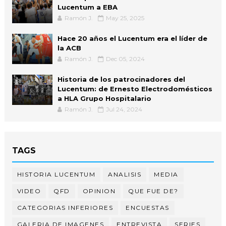
Lucentum a EBA
Ramón J.
May 25, 2025
Hace 20 años el Lucentum era el líder de
la ACB
Ramón J.
Dec 05, 2024
Historia de los patrocinadores del
Lucentum: de Ernesto Electrodomésticos
a HLA Grupo Hospitalario
Ramón J.
Jul 24, 2024
TAGS
HISTORIA LUCENTUM
ANALISIS
MEDIA
VIDEO
QFD
OPINION
QUE FUE DE?
CATEGORIAS INFERIORES
ENCUESTAS
GALERIA DE IMAGENES
ENTREVISTA
SERIES