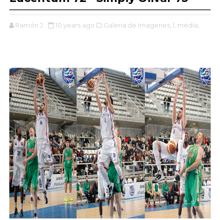
Ramón J.
10 years ago
Galeria de Imagenes,
l,
media,