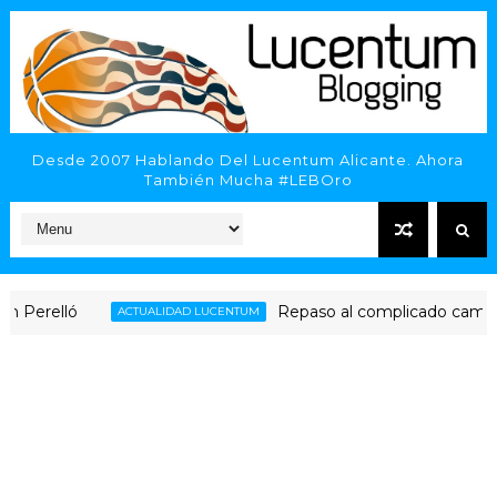
Desde 2007 Hablando Del Lucentum Alicante. Ahora
También Mucha #LEBOro
elló
Repaso al complicado camino del H
ACTUALIDAD LUCENTUM