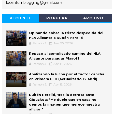
lucentumblogging@gmail.com
RECIENTE
POPULAR
ARCHIVO
Opinando sobre la triste despedida del
HLA Alicante a Rubén Perelló
Ramón J.
Jun 05, 2026
Repaso al complicado camino del HLA
Alicante para jugar Playoff
Ramón J.
Apr 15, 2026
Analizando la lucha por el factor cancha
en Primera FEB (actualizado 12 abril)
Ramón J.
Apr 15, 2026
Rubén Perelló, tras la derrota ante
Gipuzkoa: "Me duele que en casa no
demos la imagen que merece nuestra
afición"