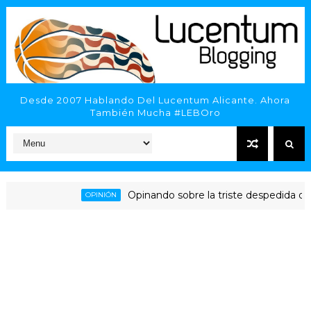
Desde 2007 Hablando Del Lucentum Alicante. Ahora
También Mucha #LEBOro
Opinando sobre la triste despedida del HL
OPINIÓN