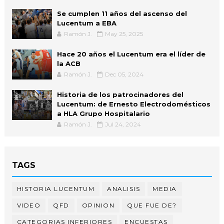
Se cumplen 11 años del ascenso del
Lucentum a EBA
Ramón J.
May 25, 2025
Hace 20 años el Lucentum era el líder de
la ACB
Ramón J.
Dec 05, 2024
Historia de los patrocinadores del
Lucentum: de Ernesto Electrodomésticos
a HLA Grupo Hospitalario
Ramón J.
Jul 24, 2024
TAGS
HISTORIA LUCENTUM
ANALISIS
MEDIA
VIDEO
QFD
OPINION
QUE FUE DE?
CATEGORIAS INFERIORES
ENCUESTAS