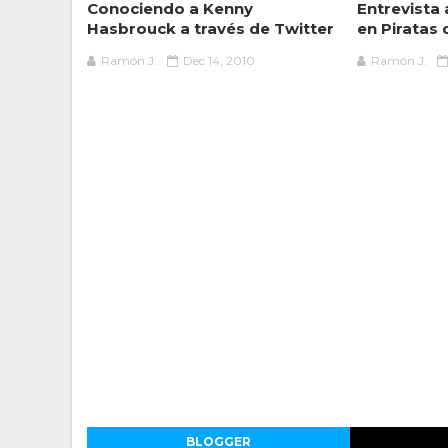
Conociendo a Kenny
Entrevista
Hasbrouck a través de Twitter
en Piratas 
Ramón J.
Dec 14, 2010
Ramón J.
BLOGGER