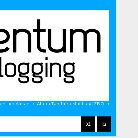
entum Alicante. Ahora También Mucha #LEBOro