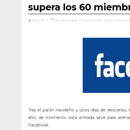
supera los 60 miemb
Ramón J.
18 years ago
lucentum,
Webs Interesa
Tras el parón navideño y unos días de descanso, 
año, de momento esta entrada sirve para anima
Facebook.