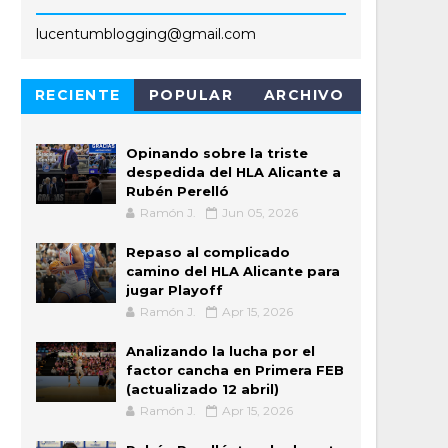
lucentumblogging@gmail.com
RECIENTE
POPULAR
ARCHIVO
Opinando sobre la triste
despedida del HLA Alicante a
Rubén Perelló
Ramón J.
Jun 05, 2026
Repaso al complicado
camino del HLA Alicante para
jugar Playoff
Ramón J.
Apr 15, 2026
Analizando la lucha por el
factor cancha en Primera FEB
(actualizado 12 abril)
Ramón J.
Apr 15, 2026