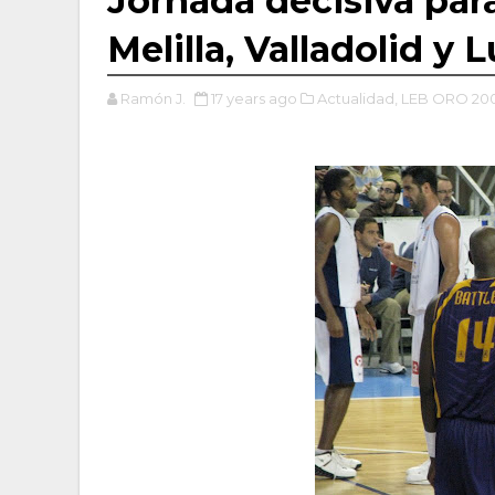
Jornada decisiva par
Melilla, Valladolid y
Ramón J.
17 years ago
Actualidad,
LEB ORO 200