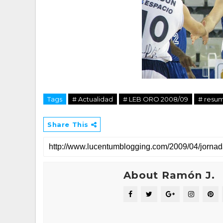
Tags
# Actualidad
# LEB ORO 2008/09
# resu
Share This
About Ramón J.