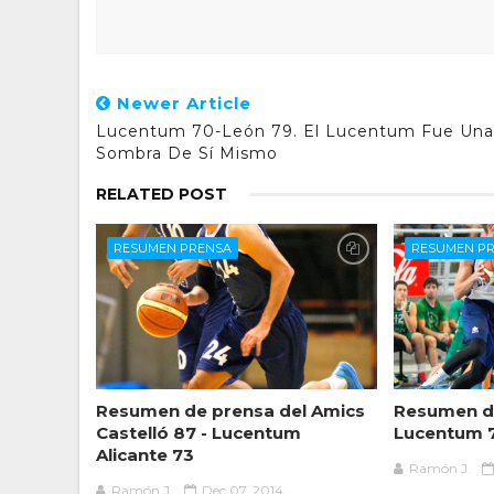
Newer Article
Lucentum 70-León 79. El Lucentum Fue Una
Sombra De Sí Mismo
RELATED POST
RESUMEN PRENSA
RESUMEN P
Resumen de prensa del Amics
Resumen d
Castelló 87 - Lucentum
Lucentum 7
Alicante 73
Ramón J.
Ramón J.
Dec 07, 2014