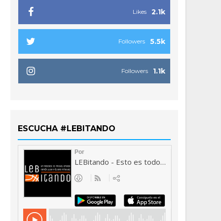
2.1k
Likes
5.5k
Followers
1.1k
Followers
ESCUCHA #LEBITANDO