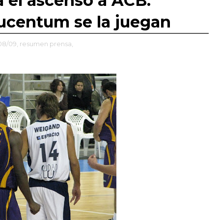
a el ascenso a ACB.
 Lucentum se la juegan
8/09,
resumen prensa,