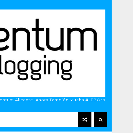
entum Alicante. Ahora También Mucha #LEBOro