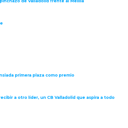
inchazo de Valladolid frente al Melilla
te
 ansiada primera plaza como premio
cibir a otro líder, un CB Valladolid que aspira a todo