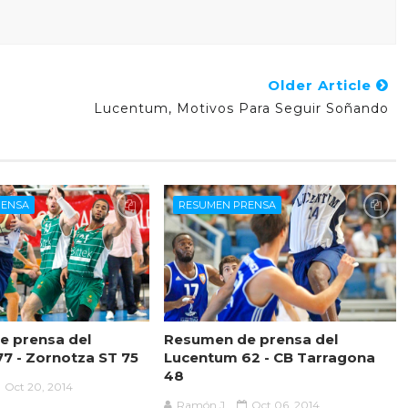
Older Article
Lucentum, Motivos Para Seguir Soñando
RENSA
RESUMEN PRENSA
e prensa del
Resumen de prensa del
7 - Zornotza ST 75
Lucentum 62 - CB Tarragona
48
Oct 20, 2014
Ramón J.
Oct 06, 2014