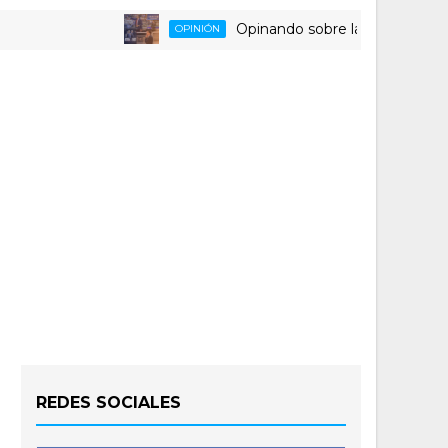
Opinando sobre la triste despedida de
OPINIÓN
REDES SOCIALES