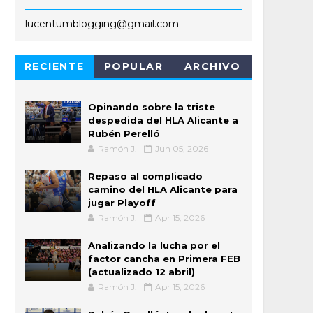
lucentumblogging@gmail.com
RECIENTE
POPULAR
ARCHIVO
Opinando sobre la triste
despedida del HLA Alicante a
Rubén Perelló
Ramón J.
Jun 05, 2026
Repaso al complicado
camino del HLA Alicante para
jugar Playoff
Ramón J.
Apr 15, 2026
Analizando la lucha por el
factor cancha en Primera FEB
(actualizado 12 abril)
Ramón J.
Apr 15, 2026