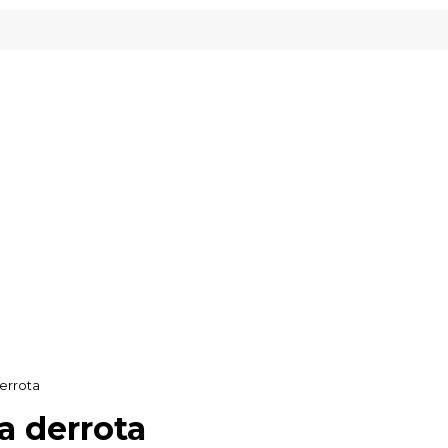
- Inveready Gipuzkoa
errota
a derrota