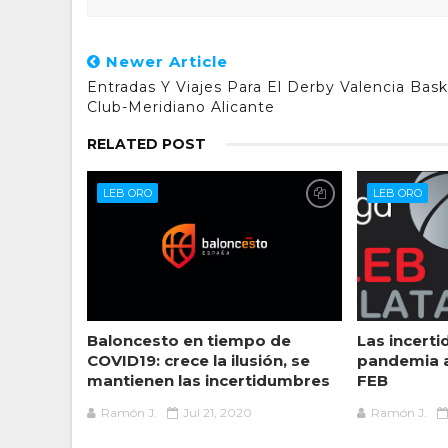
Newer Article
Entradas Y Viajes Para El Derby Valencia Bas
Club-Meridiano Alicante
RELATED POST
LEB ORO
LEB ORO
Baloncesto en tiempo de
Las incert
COVID19: crece la ilusión, se
pandemia a
mantienen las incertidumbres
FEB
Ramón J.
Jul 21, 2020
Ramón J.