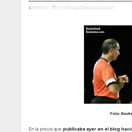
Ramón J.
17 years ago
analisis,
opinion,
Foto: Bask
En la previa que
publicaba ayer en el blog hací