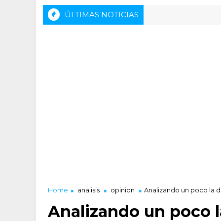
ÚLTIMAS NOTICIAS
Rueda de prensa previa del HLA Alicante 
ACTALIDAD LUCENTUM
Home
analisis
opinion
Analizando un poco la d
Analizando un poco l