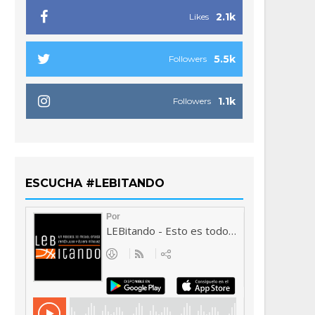
2.1k
Likes
5.5k
Followers
1.1k
Followers
ESCUCHA #LEBITANDO