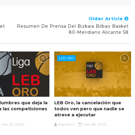
Older Article
ket
Resumen De Prensa Del Bizkaia Bilbao Basket
80-Meridiano Alicante 58
LEB ORO
idumbres que deja la
LEB Oro, la cancelación que
 las competiciones
todos ven pero que nadie se
atreve a ejecutar
Apr 25, 2020
Ramón J.
Mar 28, 2020