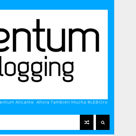
entum Alicante. Ahora También Mucha #LEBOro