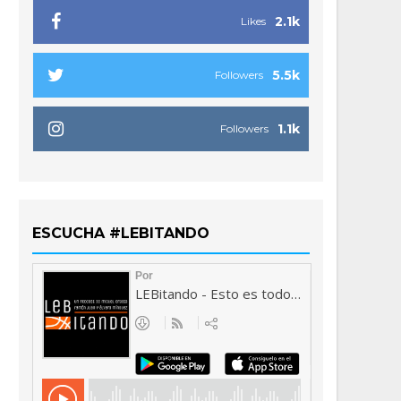
2.1k
Likes
5.5k
Followers
1.1k
Followers
ESCUCHA #LEBITANDO