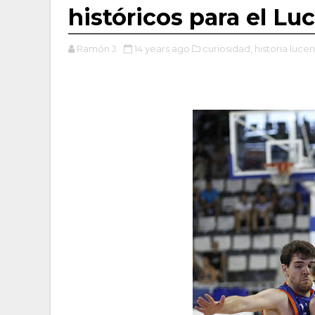
históricos para el L
Ramón J.
14 years ago
curiosidad,
historia luce