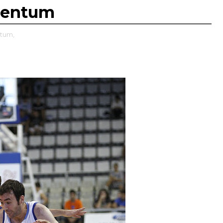
ucentum
ntum,