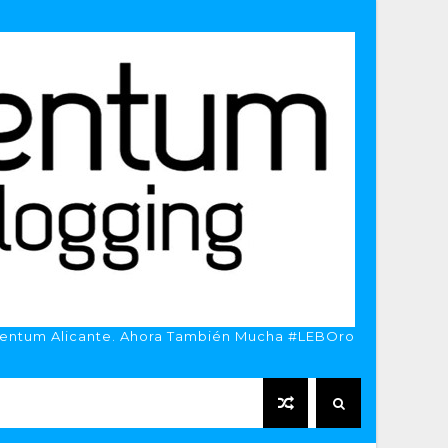
entum Alicante. Ahora También Mucha #LEBOro