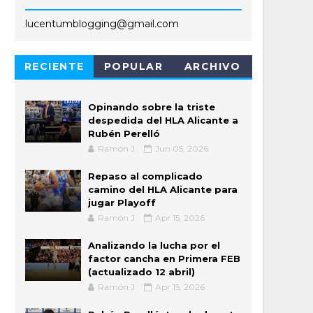
lucentumblogging@gmail.com
RECIENTE
POPULAR
ARCHIVO
Opinando sobre la triste
despedida del HLA Alicante a
Rubén Perelló
Ramón J.
Jun 05, 2026
Repaso al complicado
camino del HLA Alicante para
jugar Playoff
Ramón J.
Apr 15, 2026
Analizando la lucha por el
factor cancha en Primera FEB
(actualizado 12 abril)
Ramón J.
Apr 15, 2026