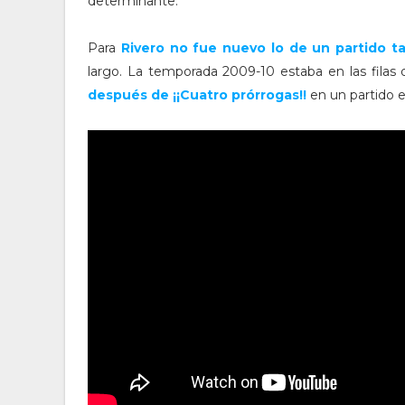
determinante.
Para
Rivero no fue nuevo lo de un partido ta
largo. La temporada 2009-10 estaba en las filas
después de ¡¡Cuatro prórrogas!!
en un partido en