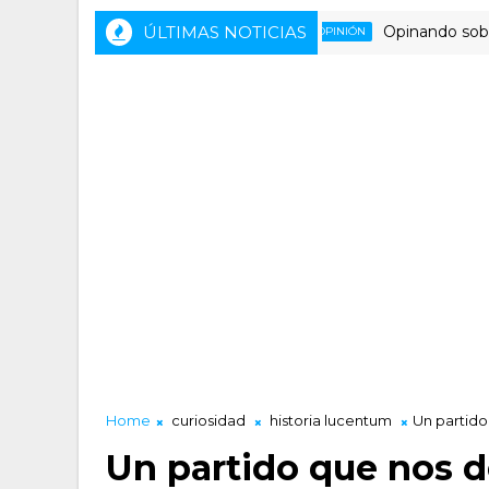
ÚLTIMAS NOTICIAS
Opinando sobre la tris
OPINIÓN
Home
curiosidad
historia lucentum
Un partido
Un partido que nos d