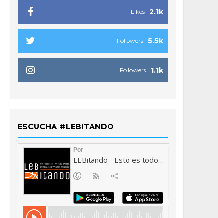
2.1k
Likes
5.5k
Followers
1.1k
Followers
ESCUCHA #LEBITANDO