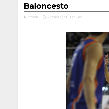
Baloncesto
Ramón J.
14 years ago
Previas,