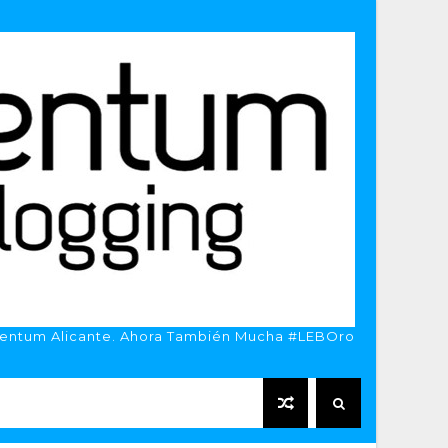
entum Alicante. Ahora También Mucha #LEBOro