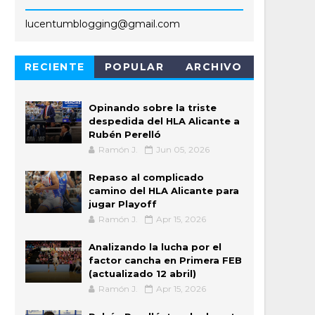
lucentumblogging@gmail.com
RECIENTE
POPULAR
ARCHIVO
Opinando sobre la triste
despedida del HLA Alicante a
Rubén Perelló
Ramón J.
Jun 05, 2026
Repaso al complicado
camino del HLA Alicante para
jugar Playoff
Ramón J.
Apr 15, 2026
Analizando la lucha por el
factor cancha en Primera FEB
(actualizado 12 abril)
Ramón J.
Apr 15, 2026