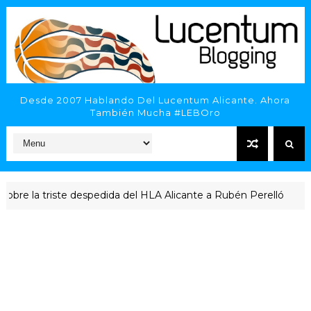
Desde 2007 Hablando Del Lucentum Alicante. Ahora
También Mucha #LEBOro
a triste despedida del HLA Alicante a Rubén Perelló
ACTUALI