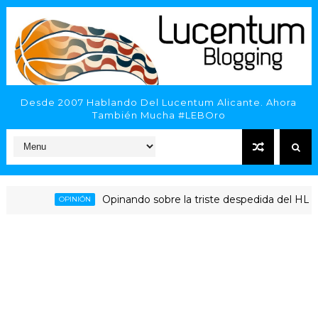
Desde 2007 Hablando Del Lucentum Alicante. Ahora
También Mucha #LEBOro
Opinando sobre la triste despedida del HLA Alican
OPINIÓN