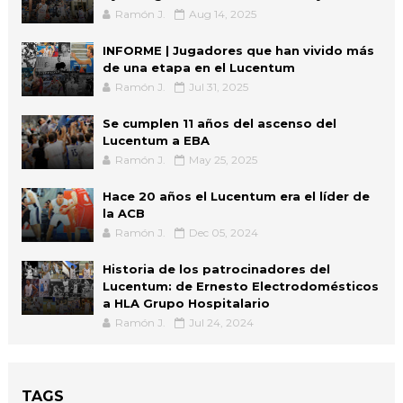
Ramón J.
Aug 14, 2025
INFORME | Jugadores que han vivido más
de una etapa en el Lucentum
Ramón J.
Jul 31, 2025
Se cumplen 11 años del ascenso del
Lucentum a EBA
Ramón J.
May 25, 2025
Hace 20 años el Lucentum era el líder de
la ACB
Ramón J.
Dec 05, 2024
Historia de los patrocinadores del
Lucentum: de Ernesto Electrodomésticos
a HLA Grupo Hospitalario
Ramón J.
Jul 24, 2024
TAGS