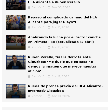
HLA Alicante a Rubén Perelló
Ramón J.
Jun 05, 2026
Repaso al complicado camino del HLA
Alicante para jugar Playoff
Ramón J.
Apr 15, 2026
Analizando la lucha por el factor cancha
en Primera FEB (actualizado 12 abril)
Ramón J.
Apr 15, 2026
Rubén Perelló, tras la derrota ante
Gipuzkoa: "Me duele que en casa no
demos la imagen que merece nuestra
afición"
Ramón J.
Apr 12, 2026
Rueda de prensa previa del HLA Alicante -
Inveready Gipuzkoa
Ramón J.
Apr 10, 2026