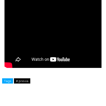
Tags
# previa