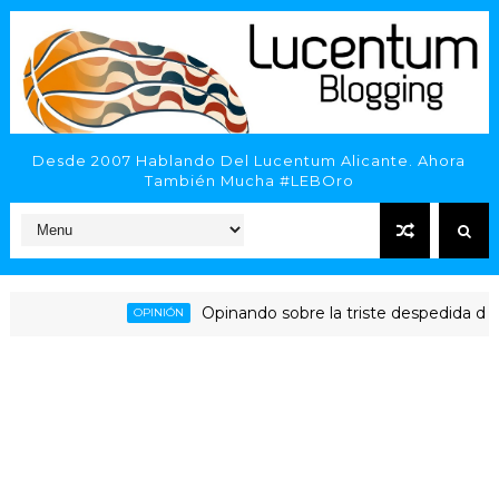
Desde 2007 Hablando Del Lucentum Alicante. Ahora
También Mucha #LEBOro
Opinando sobre la triste despedida del HLA 
OPINIÓN
licante - Inveready Gipuzkoa