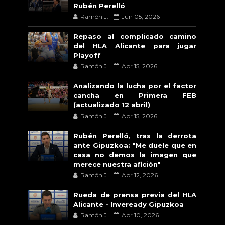
Rubén Perelló
Ramón J.
Jun 05, 2026
Repaso al complicado camino
del HLA Alicante para jugar
Playoff
Ramón J.
Apr 15, 2026
Analizando la lucha por el factor
cancha en Primera FEB
(actualizado 12 abril)
Ramón J.
Apr 15, 2026
Rubén Perelló, tras la derrota
ante Gipuzkoa: "Me duele que en
casa no demos la imagen que
merece nuestra afición"
Ramón J.
Apr 12, 2026
Rueda de prensa previa del HLA
Alicante - Inveready Gipuzkoa
Ramón J.
Apr 10, 2026