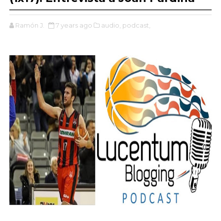
Ramón J.
7 years ago
audio,
podcast,