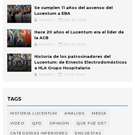
Se cumplen 11 años del ascenso del
Lucentum a EBA
Ramón J.
May 25, 2025
Hace 20 años el Lucentum era el líder de
la ACB
Ramón J.
Dec 05, 2024
Historia de los patrocinadores del
Lucentum: de Ernesto Electrodomésticos
a HLA Grupo Hospitalario
Ramón J.
Jul 24, 2024
TAGS
HISTORIA LUCENTUM
ANALISIS
MEDIA
VIDEO
QFD
OPINION
QUE FUE DE?
CATEGORIAS INFERIORES
ENCUESTAS