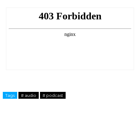
Tags
# audio
# podcast