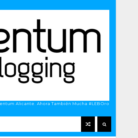
entum Alicante. Ahora También Mucha #LEBOro