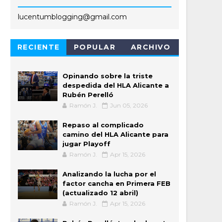
lucentumblogging@gmail.com
RECIENTE
POPULAR
ARCHIVO
Opinando sobre la triste
despedida del HLA Alicante a
Rubén Perelló
Ramón J.
Jun 05, 2026
Repaso al complicado
camino del HLA Alicante para
jugar Playoff
Ramón J.
Apr 15, 2026
Analizando la lucha por el
factor cancha en Primera FEB
(actualizado 12 abril)
Ramón J.
Apr 15, 2026