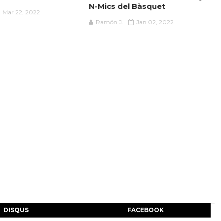
N-Mics del Bàsquet
Mar 22, 2022
Ramón J.
Jan 02, 2022
DISQUS
FACEBOOK