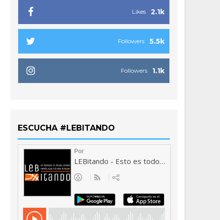
2.1k
Likes
5.5k
Followers
1.1k
Followers
ESCUCHA #LEBITANDO