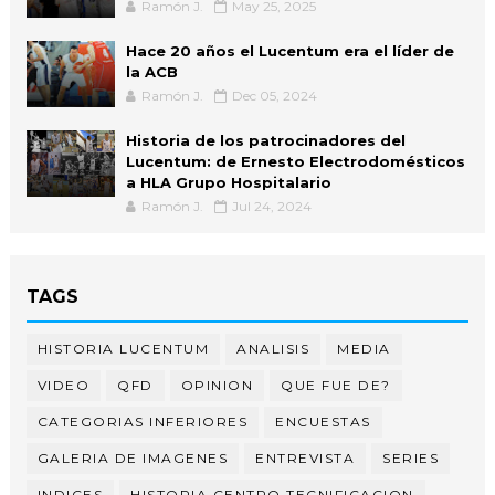
Ramón J.
May 25, 2025
Hace 20 años el Lucentum era el líder de
la ACB
Ramón J.
Dec 05, 2024
Historia de los patrocinadores del
Lucentum: de Ernesto Electrodomésticos
a HLA Grupo Hospitalario
Ramón J.
Jul 24, 2024
TAGS
HISTORIA LUCENTUM
ANALISIS
MEDIA
VIDEO
QFD
OPINION
QUE FUE DE?
CATEGORIAS INFERIORES
ENCUESTAS
GALERIA DE IMAGENES
ENTREVISTA
SERIES
INDICES
HISTORIA CENTRO TECNIFICACION