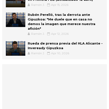
Ramón J.
Apr 15, 2026
Rubén Perelló, tras la derrota ante
Gipuzkoa: "Me duele que en casa no
demos la imagen que merece nuestra
afición"
Ramón J.
Apr 12, 2026
Rueda de prensa previa del HLA Alicante -
Inveready Gipuzkoa
Ramón J.
Apr 10, 2026