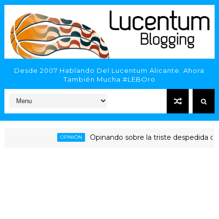
Desde 2007 Hablando Del Lucentum Alicante. Ahora
También Mucha #LEBOro
Opinando sobre la triste despedida del H
OPINIÓN