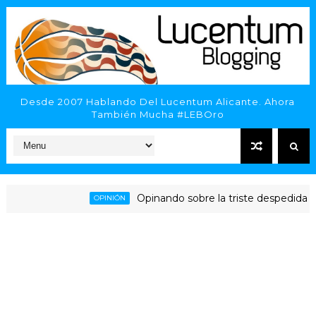
Desde 2007 Hablando Del Lucentum Alicante. Ahora
También Mucha #LEBOro
Opinando sobre la triste despedida del H
OPINIÓN