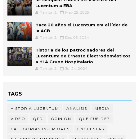
Lucentum a EBA
Ramón J.
May 25, 2025
Hace 20 años el Lucentum era el líder de
la ACB
Ramón J.
Dec 05, 2024
Historia de los patrocinadores del
Lucentum: de Ernesto Electrodomésticos
a HLA Grupo Hospitalario
Ramón J.
Jul 24, 2024
TAGS
HISTORIA LUCENTUM
ANALISIS
MEDIA
VIDEO
QFD
OPINION
QUE FUE DE?
CATEGORIAS INFERIORES
ENCUESTAS