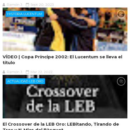
Ramón J.
Sept 20, 2023
HISTORIA LUCENTUM
VÍDEO | Copa Príncipe 2002: El Lucentum se lleva el
título
Ramón J.
Mar 22, 2022
ACTUALIDAD LEB ORO
El Crossover de la LEB Oro: LEBitando, Tirando de
Tres y N-Mics del Bàsquet