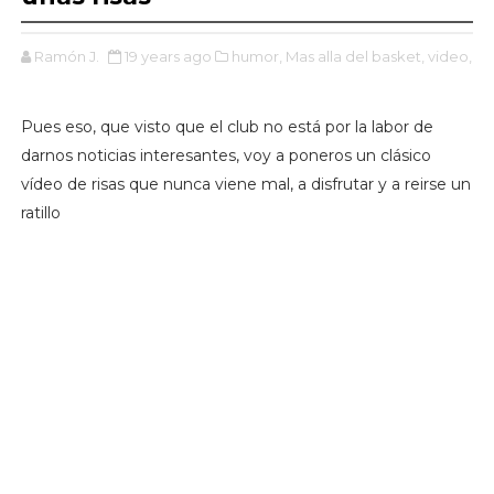
Ramón J.
19 years ago
humor,
Mas alla del basket,
video,
Pues eso, que visto que el club no está por la labor de
darnos noticias interesantes, voy a poneros un clásico
vídeo de risas que nunca viene mal, a disfrutar y a reirse un
ratillo