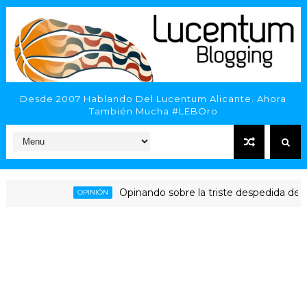
Desde 2007 Hablando Del Lucentum Alicante. Ahora
También Mucha #LEBOro
Opinando sobre la triste despedida del HLA 
OPINIÓN
licante - Inveready Gipuzkoa