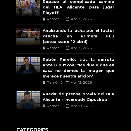
Repaso al complicado camino
del HLA Alicante para jugar
Playoff
Ramón J.
Apr 15, 2026
Analizando la lucha por el factor
cancha en Primera FEB
(actualizado 12 abril)
Ramón J.
Apr 15, 2026
Rubén Perelló, tras la derrota
ante Gipuzkoa: "Me duele que en
casa no demos la imagen que
merece nuestra afición"
Ramón J.
Apr 12, 2026
Rueda de prensa previa del HLA
Alicante - Inveready Gipuzkoa
Ramón J.
Apr 10, 2026
CATEGORIES