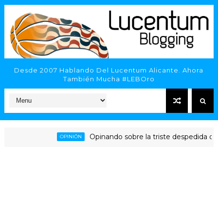
Desde 2007 Hablando Del Lucentum Alicante. Ahora
También Mucha #LEBOro
Opinando sobre la triste despedida del HLA
OPINIÓN
Alicante - Inveready Gipuzkoa