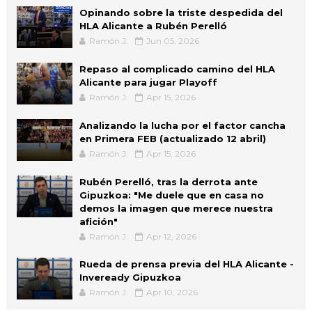
Opinando sobre la triste despedida del
HLA Alicante a Rubén Perelló
Ramón J.
Jun 05, 2026
Repaso al complicado camino del HLA
Alicante para jugar Playoff
Ramón J.
Apr 15, 2026
Analizando la lucha por el factor cancha
en Primera FEB (actualizado 12 abril)
Ramón J.
Apr 15, 2026
Rubén Perelló, tras la derrota ante
Gipuzkoa: "Me duele que en casa no
demos la imagen que merece nuestra
afición"
Ramón J.
Apr 12, 2026
Rueda de prensa previa del HLA Alicante -
Inveready Gipuzkoa
Ramón J.
Apr 10, 2026