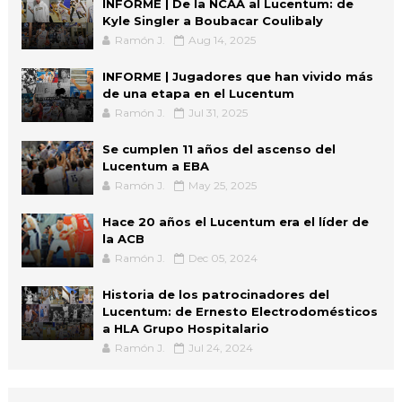
INFORME | De la NCAA al Lucentum: de
Kyle Singler a Boubacar Coulibaly
Ramón J.
Aug 14, 2025
INFORME | Jugadores que han vivido más
de una etapa en el Lucentum
Ramón J.
Jul 31, 2025
Se cumplen 11 años del ascenso del
Lucentum a EBA
Ramón J.
May 25, 2025
Hace 20 años el Lucentum era el líder de
la ACB
Ramón J.
Dec 05, 2024
Historia de los patrocinadores del
Lucentum: de Ernesto Electrodomésticos
a HLA Grupo Hospitalario
Ramón J.
Jul 24, 2024