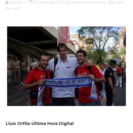
Ramón J.
19 years ago
ACB,
historia lucentum,
qfd,
que
fue de?,
Lluís Orfila-Última Hora Digital