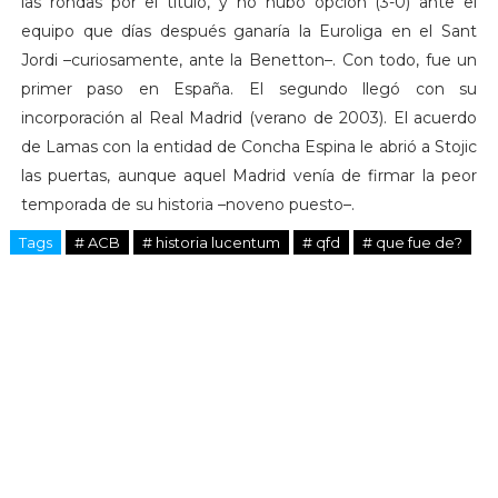
las rondas por el título, y no hubo opción (3-0) ante el
equipo que días después ganaría la Euroliga en el Sant
Jordi –curiosamente, ante la Benetton–. Con todo, fue un
primer paso en España. El segundo llegó con su
incorporación al Real Madrid (verano de 2003). El acuerdo
de Lamas con la entidad de Concha Espina le abrió a Stojic
las puertas, aunque aquel Madrid venía de firmar la peor
temporada de su historia –noveno puesto–.
Tags
# ACB
# historia lucentum
# qfd
# que fue de?