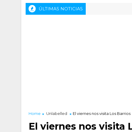
ÚLTIMAS NOTICIAS
icante - Inveready Gipuzkoa
Home
Unlabelled
El viernes nos visita Los Barrios
El viernes nos visita 