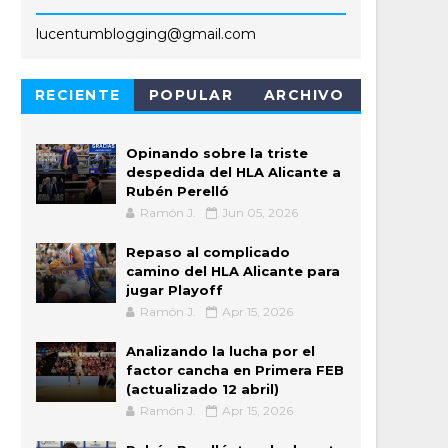
lucentumblogging@gmail.com
RECIENTE
POPULAR
ARCHIVO
Opinando sobre la triste
despedida del HLA Alicante a
Rubén Perelló
Ramón J.
Jun 05, 2026
Repaso al complicado
camino del HLA Alicante para
jugar Playoff
Ramón J.
Apr 15, 2026
Analizando la lucha por el
factor cancha en Primera FEB
(actualizado 12 abril)
Ramón J.
Apr 15, 2026