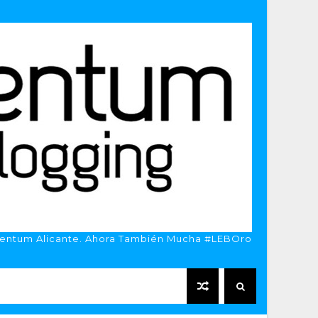
entum Alicante. Ahora También Mucha #LEBOro