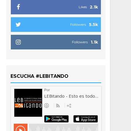
2.1k
Likes
5.5k
Followers
1.1k
Followers
ESCUCHA #LEBITANDO