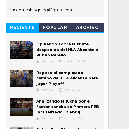
lucentumblogging@gmail.com
RECIENTE
POPULAR
ARCHIVO
Opinando sobre la triste
despedida del HLA Alicante a
Rubén Perelló
Ramón J.
Jun 05, 2026
Repaso al complicado
camino del HLA Alicante para
jugar Playoff
Ramón J.
Apr 15, 2026
Analizando la lucha por el
factor cancha en Primera FEB
(actualizado 12 abril)
Ramón J.
Apr 15, 2026