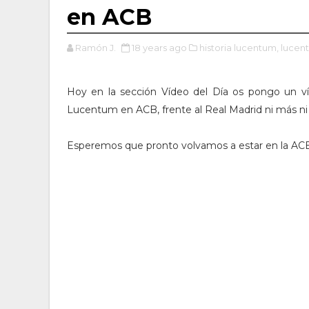
en ACB
Ramón J.
18 years ago
historia lucentum,
lucen
Hoy en la sección Vídeo del Día os pongo un víd
Lucentum en ACB, frente al Real Madrid ni más n
Esperemos que pronto volvamos a estar en la ACB 