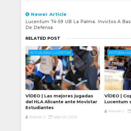
Newer Article
Lucentum 74-59 UB La Palma. Invictos A Ba
De Defensa
RELATED POST
ACTUALIDAD LUCENTUM
HISTORIA L
VÍDEO | Las mejores jugadas
VÍDEO | Cop
del HLA Alicante ante Movistar
Lucentum se
Estudiantes
Ramón J.
Ramón J.
Sept 20, 2023