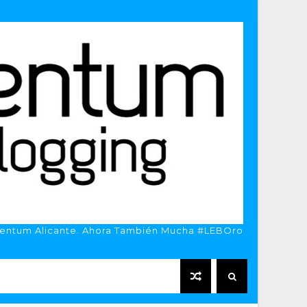
entum Alicante. Ahora También Mucha #LEBOro