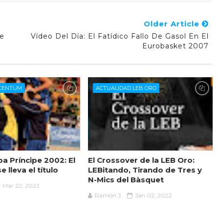
Older Article
se
Vídeo Del Día: El Fatídico Fallo De Gasol En El
Eurobasket 2007
UCENTUM
ACTUALIDAD LEB ORO
a Príncipe 2002: El
El Crossover de la LEB Oro:
 lleva el título
LEBitando, Tirando de Tres y
N-Mics del Bàsquet
Mar 22, 2022
Ramón J.
Jan 02, 2022