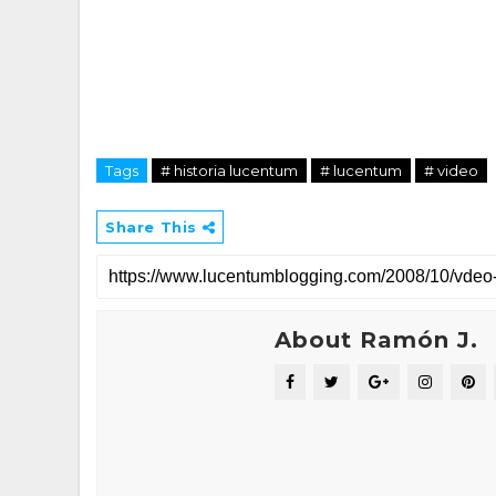
Tags
# historia lucentum
# lucentum
# video
Share This
About Ramón J.