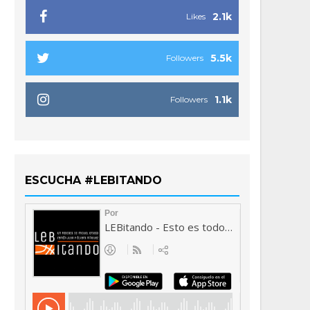
2.1k
Likes
5.5k
Followers
1.1k
Followers
ESCUCHA #LEBITANDO