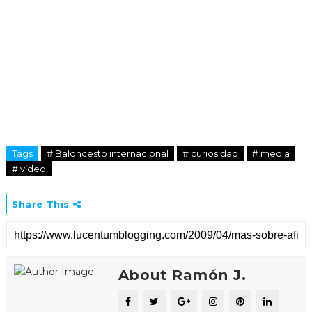
Tags
# Baloncesto internacional
# curiosidad
# media
# video
Share This
About Ramón J.