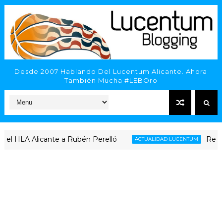
Desde 2007 Hablando Del Lucentum Alicante. Ahora
También Mucha #LEBOro
l HLA Alicante a Rubén Perelló
Repaso a
ACTUALIDAD LUCENTUM