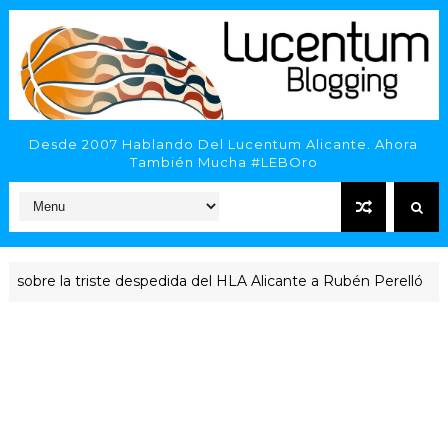
Desde 2007 Hablando Del Lucentum Alicante. Ahora
También Mucha #LEBOro
e la triste despedida del HLA Alicante a Rubén Perelló
ACTU