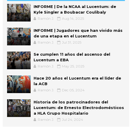
INFORME | De la NCAA al Lucentum: de
Kyle Singler a Boubacar Coulibaly
Ramón J.
Aug 14, 2025
INFORME | Jugadores que han vivido más
de una etapa en el Lucentum
Ramón J.
Jul 31, 2025
Se cumplen 11 años del ascenso del
Lucentum a EBA
Ramón J.
May 25, 2025
Hace 20 años el Lucentum era el líder de
la ACB
Ramón J.
Dec 05, 2024
Historia de los patrocinadores del
Lucentum: de Ernesto Electrodomésticos
a HLA Grupo Hospitalario
Ramón J.
Jul 24, 2024