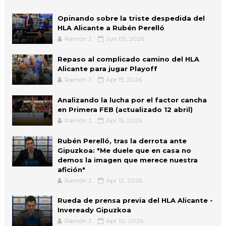
Opinando sobre la triste despedida del
HLA Alicante a Rubén Perelló
Ramón J.
Jun 05, 2026
Repaso al complicado camino del HLA
Alicante para jugar Playoff
Ramón J.
Apr 15, 2026
Analizando la lucha por el factor cancha
en Primera FEB (actualizado 12 abril)
Ramón J.
Apr 15, 2026
Rubén Perelló, tras la derrota ante
Gipuzkoa: "Me duele que en casa no
demos la imagen que merece nuestra
afición"
Ramón J.
Apr 12, 2026
Rueda de prensa previa del HLA Alicante -
Inveready Gipuzkoa
Ramón J.
Apr 10, 2026