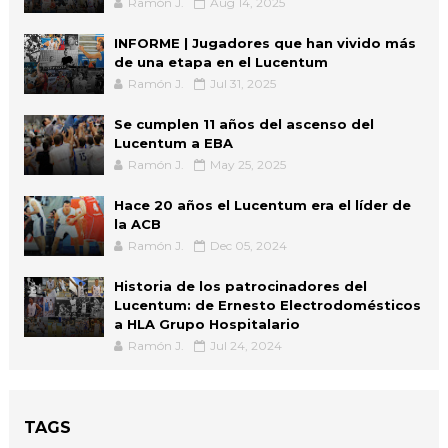
Ramón J.
Aug 14, 2025
INFORME | Jugadores que han vivido más
de una etapa en el Lucentum
Ramón J.
Jul 31, 2025
Se cumplen 11 años del ascenso del
Lucentum a EBA
Ramón J.
May 25, 2025
Hace 20 años el Lucentum era el líder de
la ACB
Ramón J.
Dec 05, 2024
Historia de los patrocinadores del
Lucentum: de Ernesto Electrodomésticos
a HLA Grupo Hospitalario
Ramón J.
Jul 24, 2024
TAGS