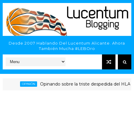
Desde 2007 Hablando Del Lucentum Alicante. Ahora
También Mucha #LEBOro
Opinando sobre la triste despedida del HLA Alica
OPINIÓN