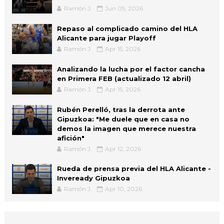
Ramón J.
Jun 05, 2026
Repaso al complicado camino del HLA
Alicante para jugar Playoff
Ramón J.
Apr 15, 2026
Analizando la lucha por el factor cancha
en Primera FEB (actualizado 12 abril)
Ramón J.
Apr 15, 2026
Rubén Perelló, tras la derrota ante
Gipuzkoa: "Me duele que en casa no
demos la imagen que merece nuestra
afición"
Ramón J.
Apr 12, 2026
Rueda de prensa previa del HLA Alicante -
Inveready Gipuzkoa
Ramón J.
Apr 10, 2026