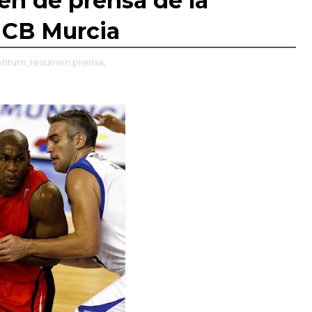
en de prensa de la
 CB Murcia
entum,
resumen prensa,