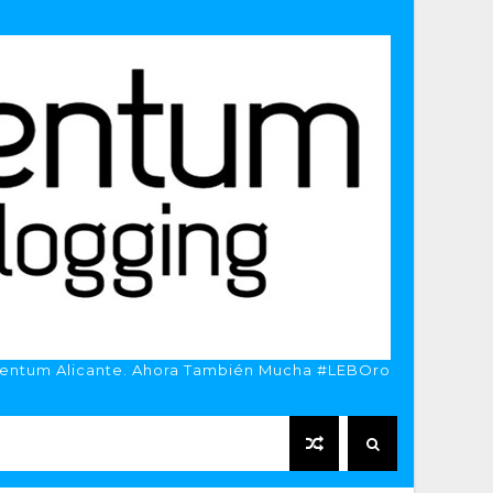
entum Alicante. Ahora También Mucha #LEBOro