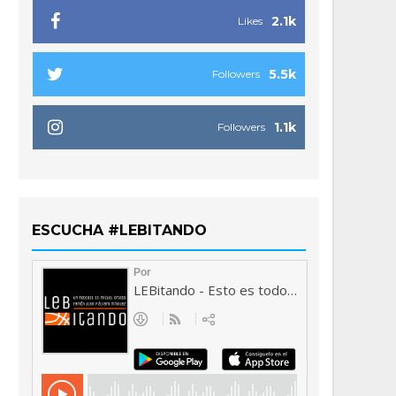
2.1k
Likes
5.5k
Followers
1.1k
Followers
ESCUCHA #LEBITANDO