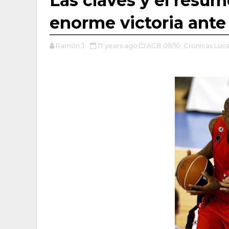
Las claves y el resum
enorme victoria ante
Ramón J.
17 years ago
ACB 09/10,
Cronicas Luc