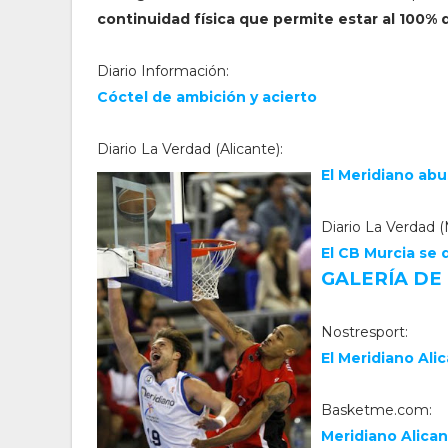
continuidad física que permite estar al 100%
Diario Información:
Cóctel de ambición y acierto
Diario La Verdad (Alicante):
El Meridiano abu
Diario La Verdad (
El CB Murcia se
GALERÍA DE
Nostresport:
El Meridiano Ali
Basketme.com:
Meridiano Alica