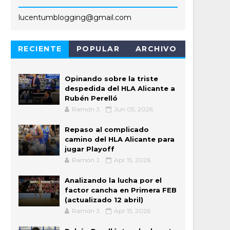
lucentumblogging@gmail.com
RECIENTE
POPULAR
ARCHIVO
Opinando sobre la triste
despedida del HLA Alicante a
Rubén Perelló
Ramón J.
Jun 05, 2026
Repaso al complicado
camino del HLA Alicante para
jugar Playoff
Ramón J.
Apr 15, 2026
Analizando la lucha por el
factor cancha en Primera FEB
(actualizado 12 abril)
Ramón J.
Apr 15, 2026