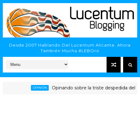
Desde 2007 Hablando Del Lucentum Alicante. Ahora
También Mucha #LEBOro
Opinando sobre la triste despedida del HLA A
OPINIÓN
icante - Inveready Gipuzkoa