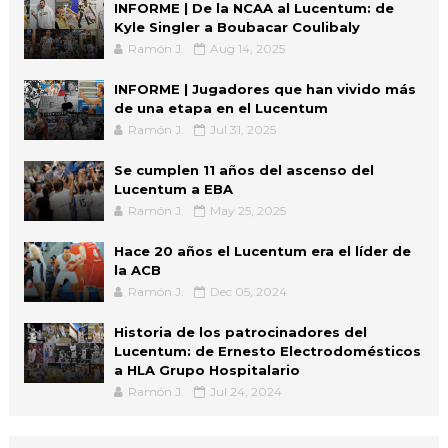
INFORME | De la NCAA al Lucentum: de
Kyle Singler a Boubacar Coulibaly
Ramón J.
Aug 14, 2025
INFORME | Jugadores que han vivido más
de una etapa en el Lucentum
Ramón J.
Jul 31, 2025
Se cumplen 11 años del ascenso del
Lucentum a EBA
Ramón J.
May 25, 2025
Hace 20 años el Lucentum era el líder de
la ACB
Ramón J.
Dec 05, 2024
Historia de los patrocinadores del
Lucentum: de Ernesto Electrodomésticos
a HLA Grupo Hospitalario
Ramón J.
Jul 24, 2024