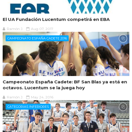
El UA Fundación Lucentum competirá en EBA
Ramón J.
Aug 07, 2017
CAMPEONATO ESPAÑA CADETE 2016
Campeonato España Cadete: BF San Blas ya está en
octavos. Lucentum se la juega hoy
Ramón J.
May 24, 2016
CATEGORIAS INFERIORES