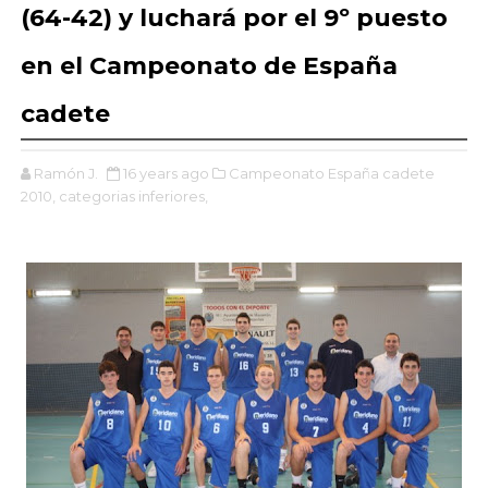
(64-42) y luchará por el 9º puesto
en el Campeonato de España
cadete
Ramón J.
16 years ago
Campeonato España cadete
2010,
categorias inferiores,