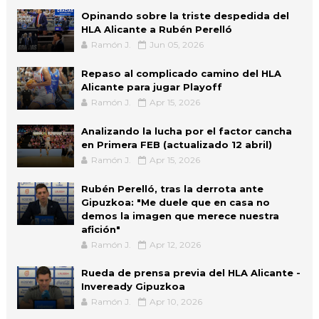
Opinando sobre la triste despedida del
HLA Alicante a Rubén Perelló
Ramón J.
Jun 05, 2026
Repaso al complicado camino del HLA
Alicante para jugar Playoff
Ramón J.
Apr 15, 2026
Analizando la lucha por el factor cancha
en Primera FEB (actualizado 12 abril)
Ramón J.
Apr 15, 2026
Rubén Perelló, tras la derrota ante
Gipuzkoa: "Me duele que en casa no
demos la imagen que merece nuestra
afición"
Ramón J.
Apr 12, 2026
Rueda de prensa previa del HLA Alicante -
Inveready Gipuzkoa
Ramón J.
Apr 10, 2026