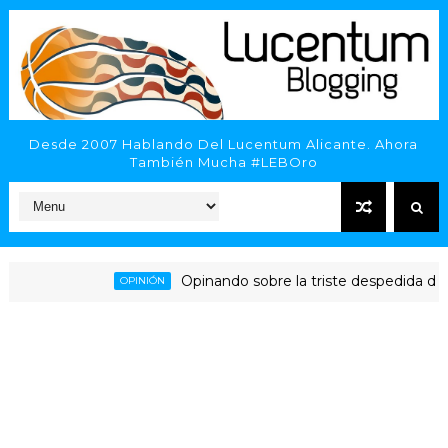
Desde 2007 Hablando Del Lucentum Alicante. Ahora
También Mucha #LEBOro
Opinando sobre la triste despedida del HLA 
OPINIÓN
licante - Inveready Gipuzkoa