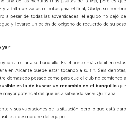
 una de las plantillas más justitas de la liga, pero es que
 y a falta de varios minutos para el final, Gladyr, su hombre
ero a pesar de todas las adversidades, el equipo no dejó de
al agua y llevarse un balón de oxígeno de recuerdo de su paso
 ya!"
oy iba a mirar a su banquillo. Es el punto más débil en estas
ana en Alicante puede estar tocando a su fin. Seis derrotas,
 lastre demasiado pesado como para que el club no comience a
ausible es la de buscar un recambio en el banquillo
que
iene mayor potencial del que está sabiendo sacar Quintana.
nte y sus valoraciones de la situación, pero lo que está claro
pasible al desmorone del equipo.