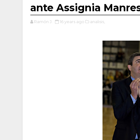
ante Assignia Manre
Ramón J.
16 years ago
analisis,