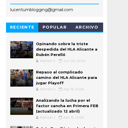
lucentumblogging@gmail.com
RECIENTE
POPULAR
ARCHIVO
Opinando sobre la triste
despedida del HLA Alicante a
Rubén Perelló
Ramón J.
Jun 05, 2026
Repaso al complicado
camino del HLA Alicante para
jugar Playoff
Ramón J.
Apr 15, 2026
Analizando la lucha por el
factor cancha en Primera FEB
(actualizado 12 abril)
Ramón J.
Apr 15, 2026