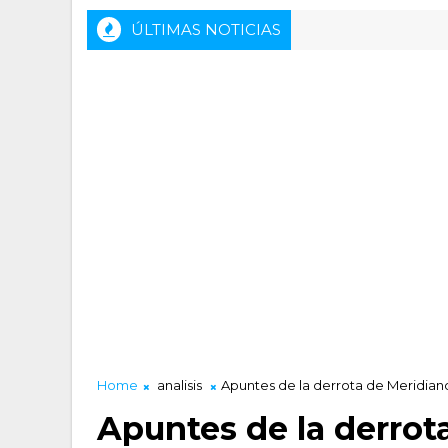
ÚLTIMAS NOTICIAS
Rueda de prensa previa del HLA Alicante - Inveready Gi
ENTUM
Home
analisis
Apuntes de la derrota de Meridian
Apuntes de la derrot