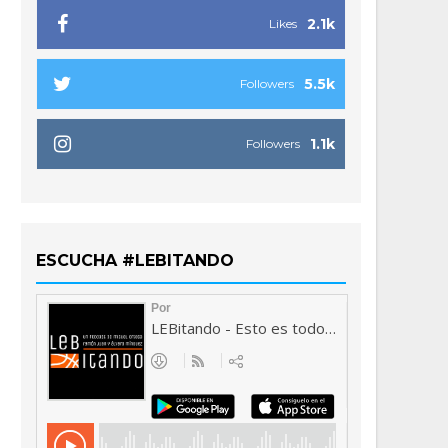
2.1k
Likes
5.5k
Followers
1.1k
Followers
ESCUCHA #LEBITANDO