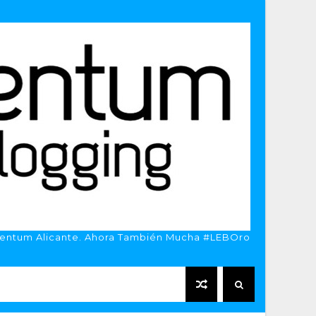
entum Alicante. Ahora También Mucha #LEBOro