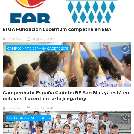
El UA Fundación Lucentum competirá en EBA
Ramón J.
Aug 07, 2017
CAMPEONATO ESPAÑA CADETE 2016
Campeonato España Cadete: BF San Blas ya está en
octavos. Lucentum se la juega hoy
Ramón J.
May 24, 2016
CATEGORIAS INFERIORES