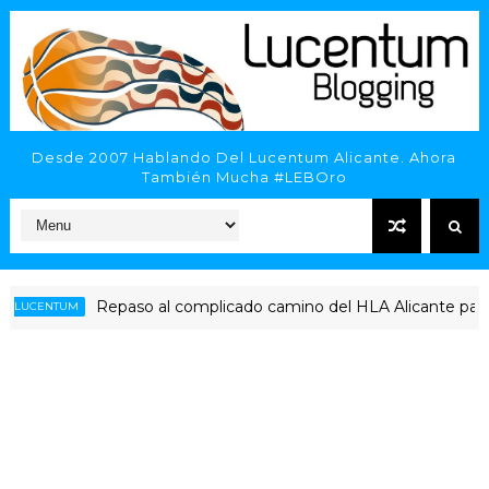
Desde 2007 Hablando Del Lucentum Alicante. Ahora
También Mucha #LEBOro
Repaso al complicado camino del HLA Alicante para jugar 
NTUM