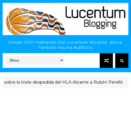
Desde 2007 Hablando Del Lucentum Alicante. Ahora
También Mucha #LEBOro
riste despedida del HLA Alicante a Rubén Perelló
ACTUALIDAD