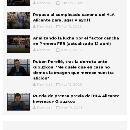
Ramón J.
Jun 05, 2026
Repaso al complicado camino del HLA
Alicante para jugar Playoff
Ramón J.
Apr 15, 2026
Analizando la lucha por el factor cancha
en Primera FEB (actualizado 12 abril)
Ramón J.
Apr 15, 2026
Rubén Perelló, tras la derrota ante
Gipuzkoa: "Me duele que en casa no
demos la imagen que merece nuestra
afición"
Ramón J.
Apr 12, 2026
Rueda de prensa previa del HLA Alicante -
Inveready Gipuzkoa
Ramón J.
Apr 10, 2026