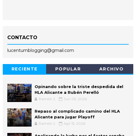
CONTACTO
lucentumblogging@gmail.com
RECIENTE
POPULAR
ARCHIVO
Opinando sobre la triste despedida del
HLA Alicante a Rubén Perelló
Ramón J.
Jun 05, 2026
Repaso al complicado camino del HLA
Alicante para jugar Playoff
Ramón J.
Apr 15, 2026
Analizando la lucha por el factor cancha