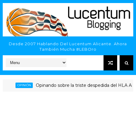
Desde 2007 Hablando Del Lucentum Alicante. Ahora
También Mucha #LEBOro
Opinando sobre la triste despedida del HLA Alicante
OPINIÓN