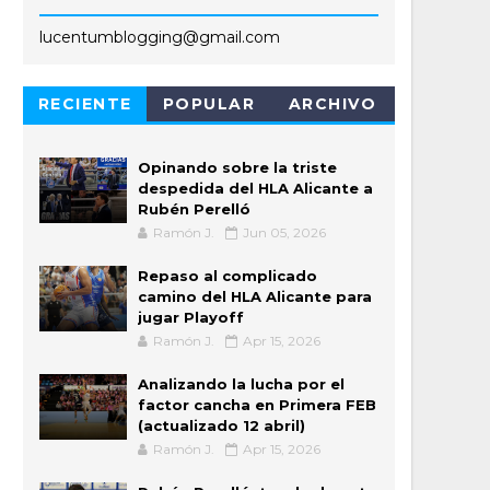
lucentumblogging@gmail.com
RECIENTE
POPULAR
ARCHIVO
Opinando sobre la triste
despedida del HLA Alicante a
Rubén Perelló
Ramón J.
Jun 05, 2026
Repaso al complicado
camino del HLA Alicante para
jugar Playoff
Ramón J.
Apr 15, 2026
Analizando la lucha por el
factor cancha en Primera FEB
(actualizado 12 abril)
Ramón J.
Apr 15, 2026