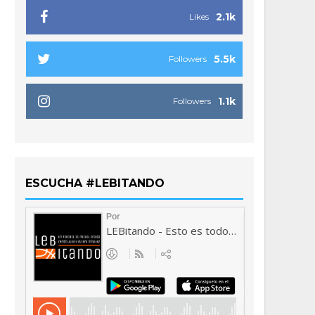
2.1k
Likes
5.5k
Followers
1.1k
Followers
ESCUCHA #LEBITANDO