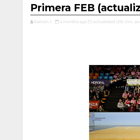
Primera FEB (actualiz
Ramón J.
4 months ago
actualidad LEB Oro,
aná