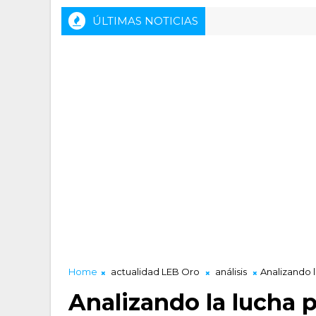
ÚLTIMAS NOTICIAS
Rueda de prensa previa del HLA Alicante 
ACTALIDAD LUCENTUM
Home
actualidad LEB Oro
análisis
Analizando l
Analizando la lucha p