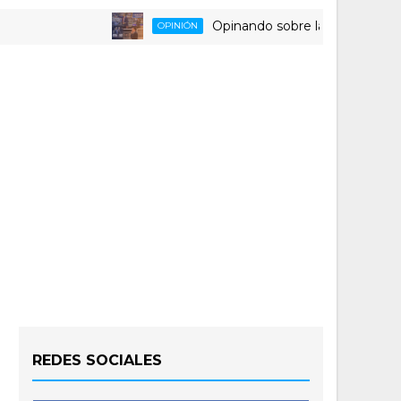
Opinando sobre la triste despedida d
OPINIÓN
REDES SOCIALES