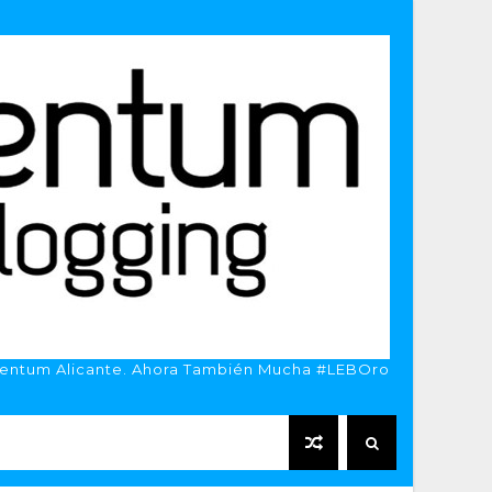
entum Alicante. Ahora También Mucha #LEBOro