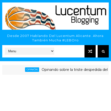
Desde 2007 Hablando Del Lucentum Alicante. Ahora
También Mucha #LEBOro
Opinando sobre la triste despedida del HLA Alic
OPINIÓN
nte - Inveready Gipuzkoa