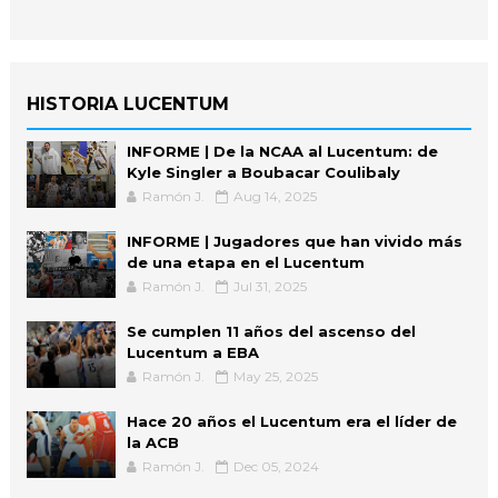
HISTORIA LUCENTUM
INFORME | De la NCAA al Lucentum: de
Kyle Singler a Boubacar Coulibaly
Ramón J.
Aug 14, 2025
INFORME | Jugadores que han vivido más
de una etapa en el Lucentum
Ramón J.
Jul 31, 2025
Se cumplen 11 años del ascenso del
Lucentum a EBA
Ramón J.
May 25, 2025
Hace 20 años el Lucentum era el líder de
la ACB
Ramón J.
Dec 05, 2024