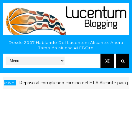
Desde 2007 Hablando Del Lucentum Alicante. Ahora
También Mucha #LEBOro
Repaso al complicado camino del HLA Alicante para jugar Pl
TUM