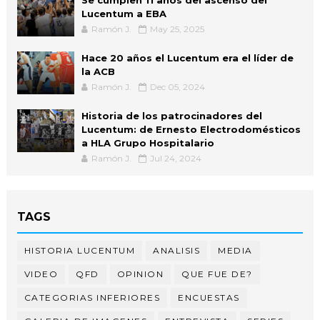
Lucentum a EBA
Ramón J.
May 25, 2025
Hace 20 años el Lucentum era el líder de
la ACB
Ramón J.
Dec 05, 2024
Historia de los patrocinadores del
Lucentum: de Ernesto Electrodomésticos
a HLA Grupo Hospitalario
Ramón J.
Jul 24, 2024
TAGS
HISTORIA LUCENTUM
ANALISIS
MEDIA
VIDEO
QFD
OPINION
QUE FUE DE?
CATEGORIAS INFERIORES
ENCUESTAS