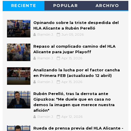
RECIENTE
POPULAR
ARCHIVO
Opinando sobre la triste despedida del
HLA Alicante a Rubén Perelló
Ramón J.
Jun 05, 2026
Repaso al complicado camino del HLA
Alicante para jugar Playoff
Ramón J.
Apr 15, 2026
Analizando la lucha por el factor cancha
en Primera FEB (actualizado 12 abril)
Ramón J.
Apr 15, 2026
Rubén Perelló, tras la derrota ante
Gipuzkoa: "Me duele que en casa no
demos la imagen que merece nuestra
afición"
Ramón J.
Apr 12, 2026
Rueda de prensa previa del HLA Alicante -