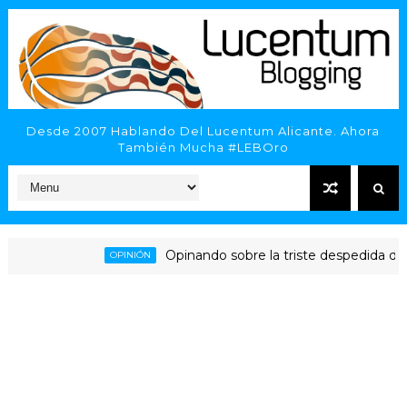
Desde 2007 Hablando Del Lucentum Alicante. Ahora
También Mucha #LEBOro
Opinando sobre la triste despedida del HLA A
OPINIÓN
icante - Inveready Gipuzkoa