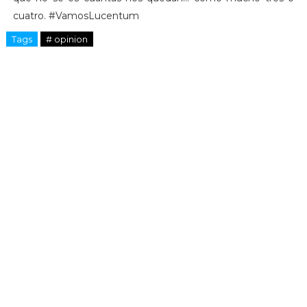
cuatro. #VamosLucentum
Tags
# opinion