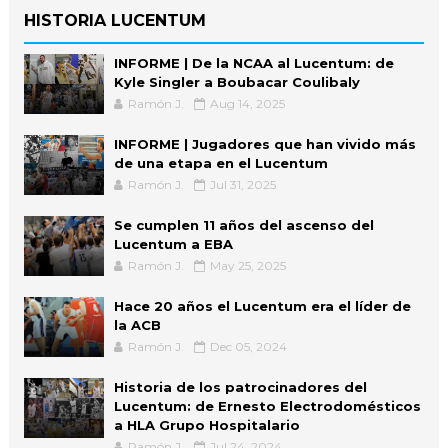
HISTORIA LUCENTUM
INFORME | De la NCAA al Lucentum: de
Kyle Singler a Boubacar Coulibaly
Ramón J.
Aug 14, 2025
INFORME | Jugadores que han vivido más
de una etapa en el Lucentum
Ramón J.
Jul 31, 2025
Se cumplen 11 años del ascenso del
Lucentum a EBA
Ramón J.
May 25, 2025
Hace 20 años el Lucentum era el líder de
la ACB
Ramón J.
Dec 05, 2024
Historia de los patrocinadores del
Lucentum: de Ernesto Electrodomésticos
a HLA Grupo Hospitalario
Ramón J.
Jul 24, 2024