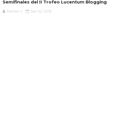
Semifinales del II Trofeo Lucentum Blogging
Ramón J.
Jan 02, 2013