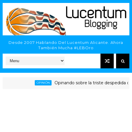
Desde 2007 Hablando Del Lucentum Alicante. Ahora
También Mucha #LEBOro
Opinando sobre la triste despedida del HL
OPINIÓN
Alicante - Inveready Gipuzkoa