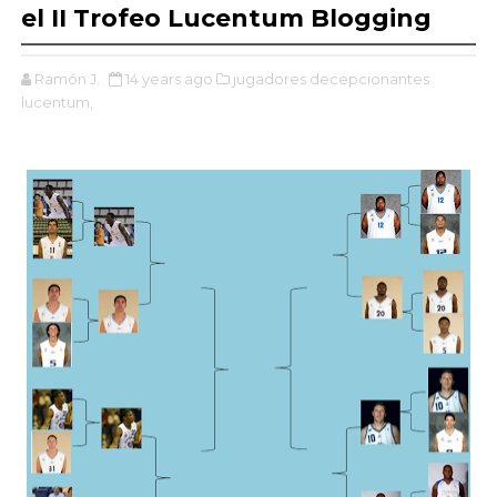
el II Trofeo Lucentum Blogging
Ramón J.
14 years ago
jugadores decepcionantes
lucentum,