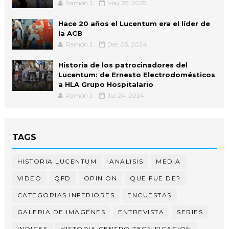
Ramón J.
May 25, 2025
Hace 20 años el Lucentum era el líder de
la ACB
Ramón J.
Dec 05, 2024
Historia de los patrocinadores del
Lucentum: de Ernesto Electrodomésticos
a HLA Grupo Hospitalario
Ramón J.
Jul 24, 2024
TAGS
HISTORIA LUCENTUM
ANALISIS
MEDIA
VIDEO
QFD
OPINION
QUE FUE DE?
CATEGORIAS INFERIORES
ENCUESTAS
GALERIA DE IMAGENES
ENTREVISTA
SERIES
INDICES
HISTORIA CENTRO TECNIFICACION