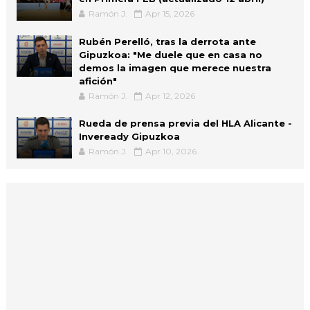
Ramón J.
Apr 15, 2026
Rubén Perelló, tras la derrota ante
Gipuzkoa: "Me duele que en casa no
demos la imagen que merece nuestra
afición"
Ramón J.
Apr 12, 2026
Rueda de prensa previa del HLA Alicante -
Inveready Gipuzkoa
Ramón J.
Apr 10, 2026