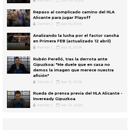
Ramón J.
Jun 05, 2026
Repaso al complicado camino del HLA
Alicante para jugar Playoff
Ramón J.
Apr 15, 2026
Analizando la lucha por el factor cancha
en Primera FEB (actualizado 12 abril)
Ramón J.
Apr 15, 2026
Rubén Perelló, tras la derrota ante
Gipuzkoa: "Me duele que en casa no
demos la imagen que merece nuestra
afición"
Ramón J.
Apr 12, 2026
Rueda de prensa previa del HLA Alicante -
Inveready Gipuzkoa
Ramón J.
Apr 10, 2026