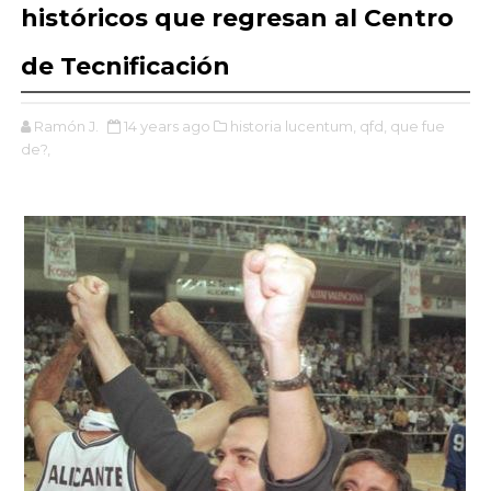
históricos que regresan al Centro
de Tecnificación
Ramón J.
14 years ago
historia lucentum,
qfd,
que fue
de?,