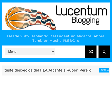
Desde 2007 Hablando Del Lucentum Alicante. Ahora
También Mucha #LEBOro
te despedida del HLA Alicante a Rubén Perelló
ACTUALIDAD LU