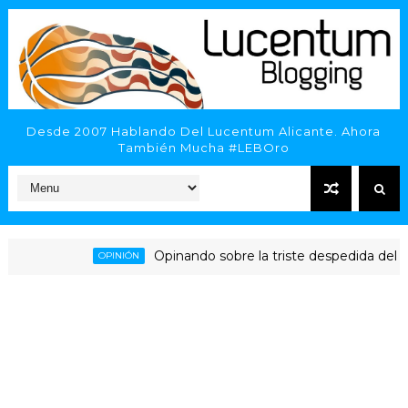
Desde 2007 Hablando Del Lucentum Alicante. Ahora
También Mucha #LEBOro
Opinando sobre la triste despedida del HLA Al
OPINIÓN
cante - Inveready Gipuzkoa