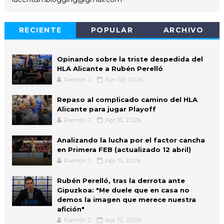
RECIENTE
POPULAR
ARCHIVO
Opinando sobre la triste despedida del
HLA Alicante a Rubén Perelló
Ramón J.
Jun 05, 2026
Repaso al complicado camino del HLA
Alicante para jugar Playoff
Ramón J.
Apr 15, 2026
Analizando la lucha por el factor cancha
en Primera FEB (actualizado 12 abril)
Ramón J.
Apr 15, 2026
Rubén Perelló, tras la derrota ante
Gipuzkoa: "Me duele que en casa no
demos la imagen que merece nuestra
afición"
Ramón J.
Apr 12, 2026