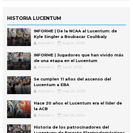
HISTORIA LUCENTUM
INFORME | De la NCAA al Lucentum: de
Kyle Singler a Boubacar Coulibaly
Ramón J.
Aug 14, 2025
INFORME | Jugadores que han vivido más
de una etapa en el Lucentum
Ramón J.
Jul 31, 2025
Se cumplen 11 años del ascenso del
Lucentum a EBA
Ramón J.
May 25, 2025
Hace 20 años el Lucentum era el líder de
la ACB
Ramón J.
Dec 05, 2024
Historia de los patrocinadores del
Lucentum: de Ernesto Electrodomésticos