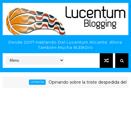
Desde 2007 Hablando Del Lucentum Alicante. Ahora
También Mucha #LEBOro
Opinando sobre la triste despedida del HLA Ali
OPINIÓN