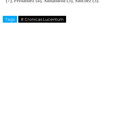
(7), Fernández (4), Santabarba (3), Sánchez (3).
Tags
# Cronicas Lucentum