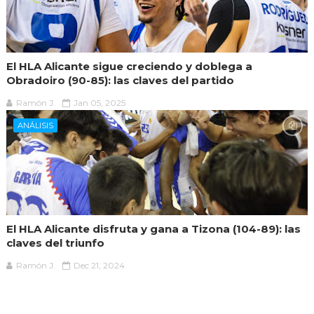
El HLA Alicante sigue creciendo y doblega a
Obradoiro (90-85): las claves del partido
Ramón J.
Jan 05, 2025
ANÁLISIS
El HLA Alicante disfruta y gana a Tizona (104-89): las
claves del triunfo
Ramón J.
Dec 21, 2024