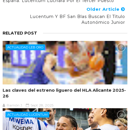
España. Lucentum Luchará Por El Tercer Puesto
Older Article
Lucentum Y BF San Blas Buscan El Título
Autonómico Junior
RELATED POST
ACTUALIDAD LEB ORO
Las claves del estreno liguero del HLA Alicante 2025-
26
Ramón J.
Sept 28, 2025
ACTUALIDAD LUCENTUM