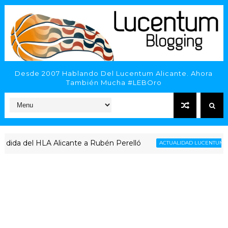
Desde 2007 Hablando Del Lucentum Alicante. Ahora
También Mucha #LEBOro
da del HLA Alicante a Rubén Perelló
Re
ACTUALIDAD LUCENTUM