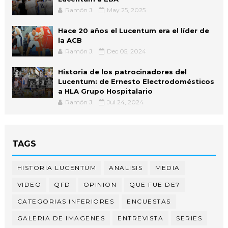
Ramón J.
May 25, 2025
Hace 20 años el Lucentum era el líder de
la ACB
Ramón J.
Dec 05, 2024
Historia de los patrocinadores del
Lucentum: de Ernesto Electrodomésticos
a HLA Grupo Hospitalario
Ramón J.
Jul 24, 2024
TAGS
HISTORIA LUCENTUM
ANALISIS
MEDIA
VIDEO
QFD
OPINION
QUE FUE DE?
CATEGORIAS INFERIORES
ENCUESTAS
GALERIA DE IMAGENES
ENTREVISTA
SERIES