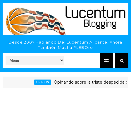
Desde 2007 Hablando Del Lucentum Alicante. Ahora
También Mucha #LEBOro
Opinando sobre la triste despedida del HL
OPINIÓN