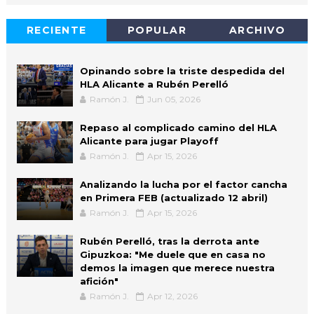
RECIENTE
POPULAR
ARCHIVO
Opinando sobre la triste despedida del
HLA Alicante a Rubén Perelló
Ramón J.
Jun 05, 2026
Repaso al complicado camino del HLA
Alicante para jugar Playoff
Ramón J.
Apr 15, 2026
Analizando la lucha por el factor cancha
en Primera FEB (actualizado 12 abril)
Ramón J.
Apr 15, 2026
Rubén Perelló, tras la derrota ante
Gipuzkoa: "Me duele que en casa no
demos la imagen que merece nuestra
afición"
Ramón J.
Apr 12, 2026