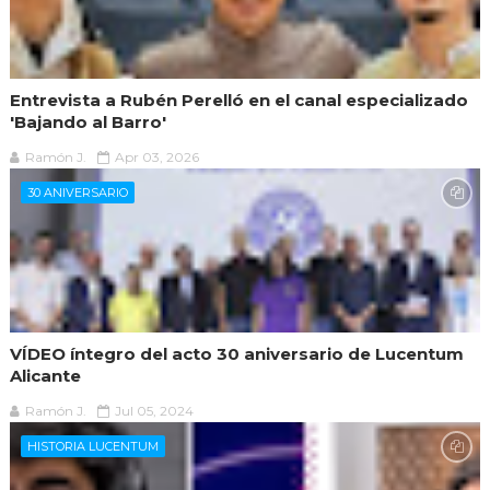
Entrevista a Rubén Perelló en el canal especializado
'Bajando al Barro'
Ramón J.
Apr 03, 2026
30 ANIVERSARIO
VÍDEO íntegro del acto 30 aniversario de Lucentum
Alicante
Ramón J.
Jul 05, 2024
HISTORIA LUCENTUM