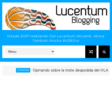
Desde 2007 Hablando Del Lucentum Alicante. Ahora
También Mucha #LEBOro
Opinando sobre la triste despedida del HLA Alicante
OPINIÓN