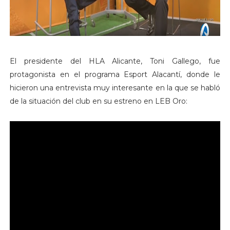
El presidente del HLA Alicante, Toni Gallego, fue
protagonista en el programa Esport Alacantí, donde le
hicieron una entrevista muy interesante en la que se habló
de la situación del club en su estreno en LEB Oro: